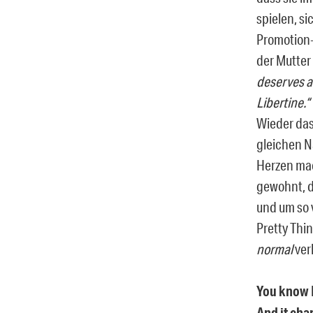
spielen, si
Promotion-
der Mutter
deserves an
Libertine.“
Wieder das 
gleichen N
Herzen mac
gewohnt, d
und um so 
Pretty Thi
normal
ver
You know I
And it cha