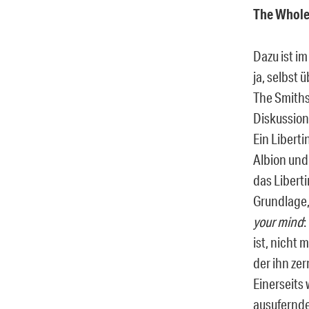
The Whole
Dazu ist i
ja, selbst
The Smiths
Diskussion
Ein Libert
Albion und
das Libert
Grundlage,
your mind
:
ist, nicht 
der ihn ze
Einerseits
ausufernde