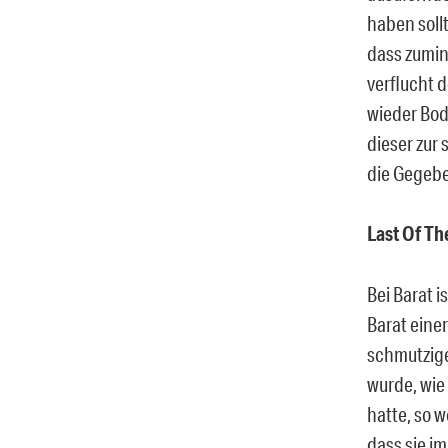
haben soll
dass zumind
verflucht d
wieder Bod
dieser zur
die Gegebe
Last Of Th
Bei Barat i
Barat eine
schmutzige
wurde, wie
hatte, so 
dass sie i