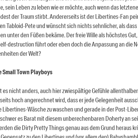
te, sein Leben zu leben wie er möchte, auch wenn das letzten
est der Traum stirbt. Andererseits ist der Libertines-Fan pei
en Tabloid-Pete und wünscht sich nichts sehnlicher, als dass
en unter den Füßen bekäme. Der freie Wille als höchstes Gut
 self-destruction führt oder eben doch die Anpassung an die 
nheiten der Welt?
e Small Town Playboys
st es nicht anders, auch hier zwiespältige Gefühle allenthalbe
rseits hoch angerechnet wird, dass er jede Gelegenheit aussc
 Libertines-Wäsche zu waschen und gerade in der Post-Libert
 schwer es Barat mit diesem unberechenbaren Doherty an sei
werden die Dirty Pretty Things genau aus dem Grund heraus kr
m Gegensatz zu den Libertines und (vor allem den) Babyshambl