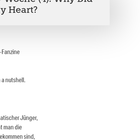
y Heart?
e-Fanzine
 a nutshell.
natischer Jünger,
mt man die
ugekommen sind,