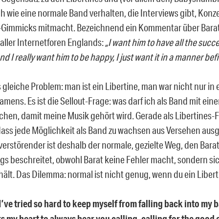
ch wie eine normale Band verhalten, die Interviews gibt, Konze
Gimmicks mitmacht. Bezeichnend ein Kommentar über Barat 
 aller Internetforen Englands:
„I want him to have all the succe
d I really want him to be happy, I just want it in a manner befi
gleiche Problem: man ist ein Libertine, man war nicht nur in
amens. Es ist die Sellout-Frage: was darf ich als Band mit ei
hen, damit meine Musik gehört wird. Gerade als Libertines-F
ass jede Möglichkeit als Band zu wachsen aus Versehen aus
verstörender ist deshalb der normale, gezielte Weg, den Barat
ngs beschreitet, obwohl Barat keine Fehler macht, sondern si
hält. Das Dilemma: normal ist nicht genug, wenn du ein Libert
’ve tried so hard to keep myself from falling back into my 
rs my heart to always hear you calling, calling for the good 