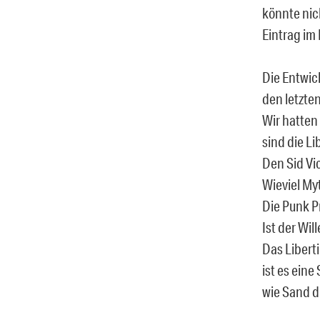
könnte nic
Eintrag im
Die Entwick
den letzte
Wir hatten
sind die Li
Den Sid Vi
Wieviel My
Die Punk P
Ist der Wil
Das Libert
ist es ein
wie Sand du