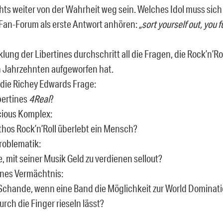
hts weiter von der Wahrheit weg sein. Welches Idol muss sic
 Fan-Forum als erste Antwort anhören:
„sort yourself out, you 
lung der Libertines durchschritt all die Fragen, die Rock’n’Rol
n Jahrzehnten aufgeworfen hat.
 die Richey Edwards Frage:
bertines
4Real
?
cious Komplex:
thos Rock’n’Roll überlebt ein Mensch?
roblematik:
le, mit seiner Musik Geld zu verdienen sellout?
ines Vermächtnis:
e Schande, wenn eine Band die Möglichkeit zur World Dominati
rch die Finger rieseln lässt?