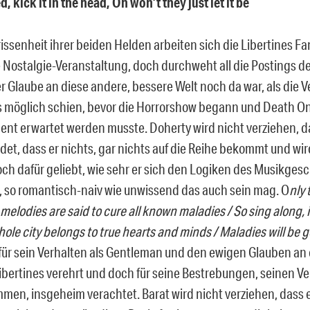
ed, kick it in the head, Oh won’t they just let it be
issenheit ihrer beiden Helden arbeiten sich die Libertines Fan
e Nostalgie-Veranstaltung, doch durchweht all die Postings d
er Glaube an diese andere, bessere Welt noch da war, als die 
 möglich schien, bevor die Horrorshow begann und Death On
nt erwartet werden musste. Doherty wird nicht verziehen, da
et, dass er nichts, gar nichts auf die Reihe bekommt und wir
h dafür geliebt, wie sehr er sich den Logiken des Musikgesc
, so romantisch-naiv wie unwissend das auch sein mag. O
nly 
elodies are said to cure all known maladies / So sing along, i
hole city belongs to true hearts and minds / Maladies will be
 für sein Verhalten als Gentleman und den ewigen Glauben an 
ibertines verehrt und doch für seine Bestrebungen, seinen V
en, insgeheim verachtet. Barat wird nicht verziehen, dass e