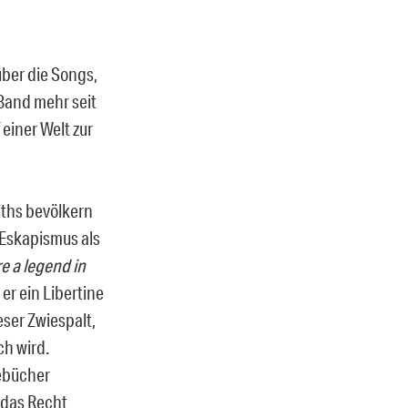
über die Songs,
 Band mehr seit
einer Welt zur
iths bevölkern
 Eskapismus als
re a legend in
er ein Libertine
eser Zwiespalt,
ch wird.
gebücher
 das Recht