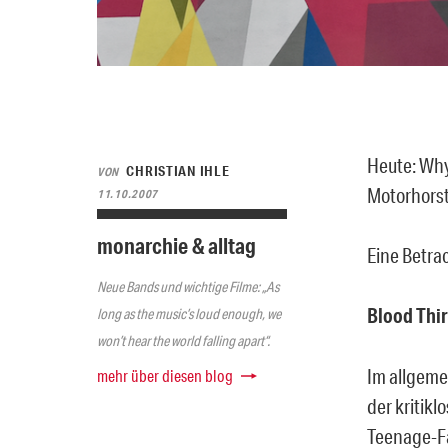
Heute: Why
CHRISTIAN IHLE
VON
Motorhorst
11.10.2007
monarchie & alltag
Eine Betrac
Neue Bands und wichtige Filme: „As
Blood Thir
long as the music’s loud enough, we
won’t hear the world falling apart“.
Im allgeme
mehr über diesen blog
der kritik
Teenage-Fa