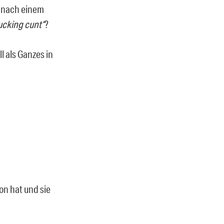
h nach einem
fucking cunt“
?
l als Ganzes in
on hat und sie