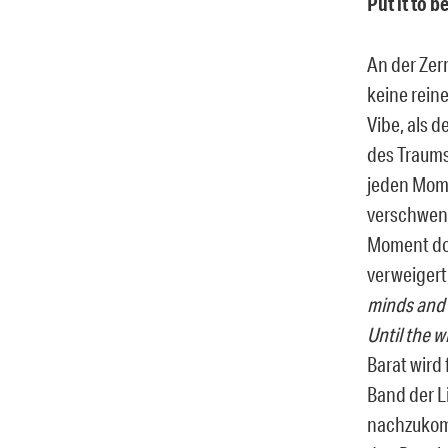
Put it to b
An der Zerr
keine rein
Vibe, als d
des Traums
jeden Mome
verschwend
Moment doc
verweigert
minds and m
Until the w
Barat wird
Band der L
nachzukomm