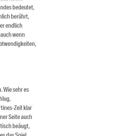
endes bedeutet,
nlich berührt,
 er endlich
, auch wenn
Notwendigkeiten,
n. Wie sehr es
hlug,
ines-Zeit klar
ner Seite auch
itisch beäugt,
es das Spiel