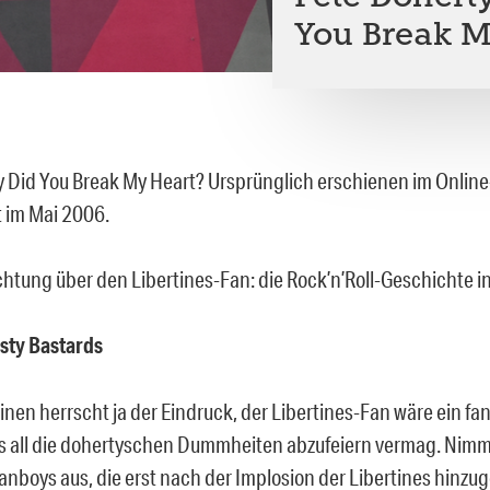
You Break M
 Did You Break My Heart? Ursprünglich erschienen im Onlin
 im Mai 2006.
htung über den Libertines-Fan: die Rock’n’Roll-Geschichte in
sty Bastards
inen herrscht ja der Eindruck, der Libertines-Fan wäre ein fa
los all die dohertyschen Dummheiten abzufeiern vermag. Nim
nboys aus, die erst nach der Implosion der Libertines hinz