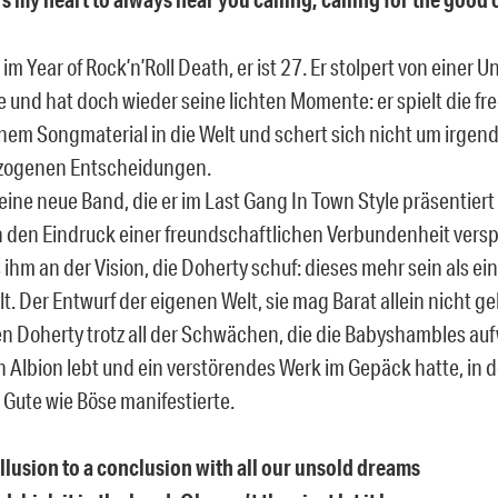
 im Year of Rock’n’Roll Death, er ist 27. Er stolpert von einer 
 und hat doch wieder seine lichten Momente: er spielt die fre
nem Songmaterial in die Welt und schert sich nicht um irge
ezogenen Entscheidungen.
eine neue Band, die er im Last Gang In Town Style präsentiert
h den Eindruck einer freundschaftlichen Verbundenheit vers
ihm an der Vision, die Doherty schuf: dieses mehr sein als ei
lt. Der Entwurf der eigenen Welt, sie mag Barat allein nicht ge
 Doherty trotz all der Schwächen, die die Babyshambles auf
in Albion lebt und ein verstörendes Werk im Gepäck hatte, in
s Gute wie Böse manifestierte.
illusion to a conclusion with all our unsold dreams