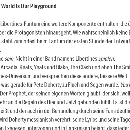
 World Is Our Playground
m Libertines-Fantum eine weitere Komponente enthalten, die 
 über die Protagonisten hinausgeht. Wie wahrscheinlich keine
 steht zumindest beim Fantum der ersten Stunde der Entwurf 
.
ine
sein
. Nicht in einer Band namens Libertines
spielen
.
 Arcadia, Keats, Yeats und Blake, The Clash und eben The Sm
ines-Universum und versprechen diese andere, bessere Welt.
 was gerade für Pete Doherty zu Fluch und Segen wurde.
You’
 Der Prophet, der seinen eigenen Worten glaubt, der sich, weil 
mehr an die Regeln des Hier und Jetzt gebunden fühlt. Es ist di
rreißt und der auch in der Behandlung durch seine Fans deutli
 wird Doherty messianisch verehrt, seine Lyrics und seine Ta
n Exegesen unterzogen und in Fankreisen bejaht, dass jeder