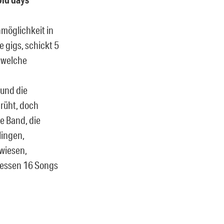
Unmöglichkeit in
e gigs, schickt 5
ndwelche
 und die
prüht, doch
ne Band, die
lingen,
wiesen,
 dessen 16 Songs