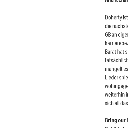
Doherty ist
die nächste
GB an eige
karriereb
Barat hat s
tatsächlic
mangelt es 
Lieder spie
wohingegen
weiterhin 
sich all da
Bring our 