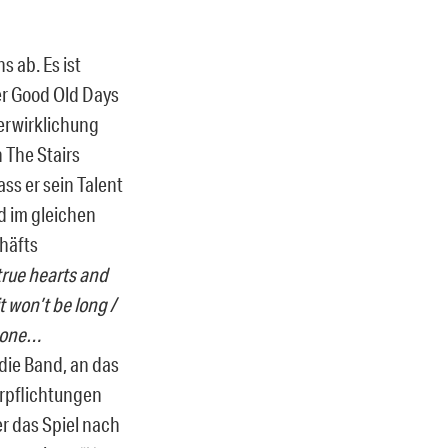
s ab. Es ist
er Good Old Days
Verwirklichung
 The Stairs
ss er sein Talent
d im gleichen
häfts
true hearts and
t won’t be long /
 gone…
die Band, an das
erpflichtungen
r das Spiel nach