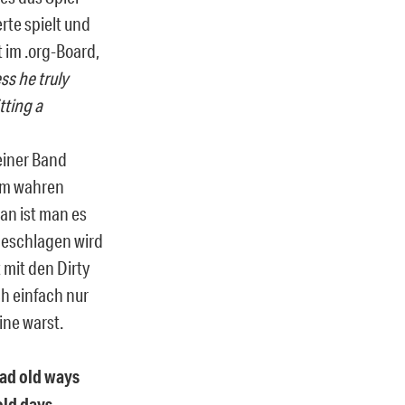
rte spielt und
im .org-Board,
ss he truly
tting a
 einer Band
nem wahren
an ist man es
geschlagen wird
 mit den Dirty
ch einfach nur
ine warst.
bad old ways
old days