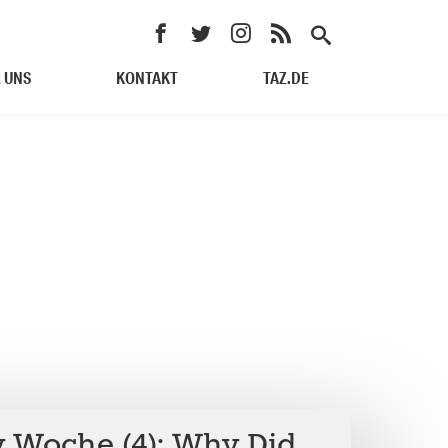
 UNS
KONTAKT
TAZ.DE
y Woche (4): Why Did