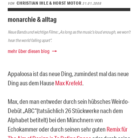
CHRISTIAN IHLE & HORST MOTOR
VON
31.01.2008
monarchie & alltag
Neue Bands und wichtige Filme: „As long as the music’s loud enough, we won’t
hear the world falling apart“.
mehr über diesen blog
Appaloosa ist das neue Ding, zumindest mal das neue
Ding aus dem Hause
Max Krefeld
.
Max, den man entweder durch sein hübsches Weirdo-
Debüt „ABC“(tatsächlich 26 Stückwerke nach dem
Alphabet betitelt) bei den Münchnern von
Echokammer oder durch seinen sehr guten
Remix für