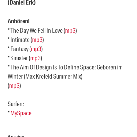
(Daniel Erk)
Anhören!
* The Day We Fell In Love (
mp3
)
* Intimate (
mp3
)
* Fantasy (
mp3
)
* Sinister (
mp3
)
* The Aim Of Design Is To Define Space: Geboren im
Winter (Max Krefeld Summer Mix)
(
mp3
)
Surfen:
*
MySpace
Anzeige