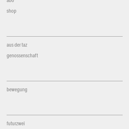
abo
shop
aus der taz
genossenschaft
bewegung
futurzwei