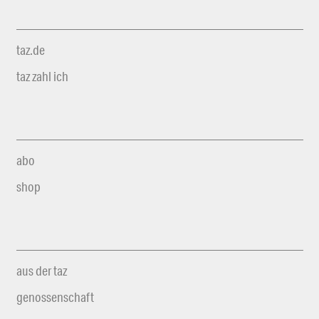
taz.de
taz zahl ich
abo
shop
aus der taz
genossenschaft