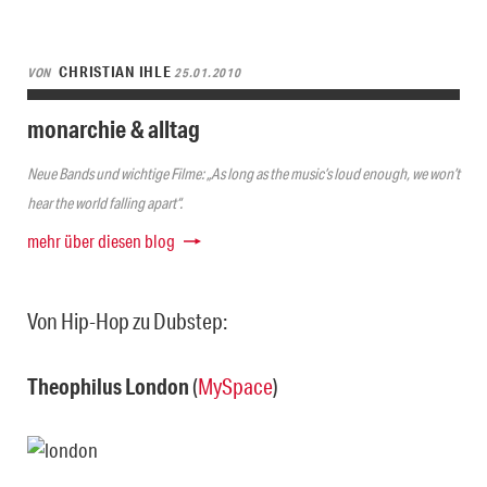
CHRISTIAN IHLE
VON
25.01.2010
monarchie & alltag
Neue Bands und wichtige Filme: „As long as the music’s loud enough, we won’t
hear the world falling apart“.
mehr über diesen blog
Von Hip-Hop zu Dubstep:
Theophilus London
(
MySpace
)