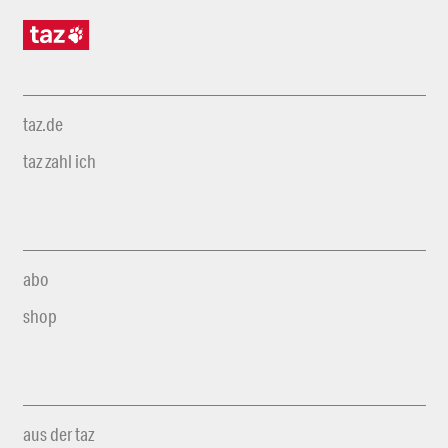
taz.de
taz zahl ich
abo
shop
aus der taz