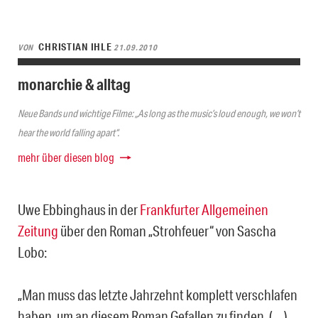
CHRISTIAN IHLE
VON
21.09.2010
monarchie & alltag
Neue Bands und wichtige Filme: „As long as the music’s loud enough, we won’t
hear the world falling apart“.
mehr über diesen blog
Uwe Ebbinghaus in der
Frankfurter Allgemeinen
Zeitung
über den Roman „Strohfeuer“ von Sascha
Lobo:
„Man muss das letzte Jahrzehnt komplett verschlafen
haben, um an diesem Roman Gefallen zu finden. (…)