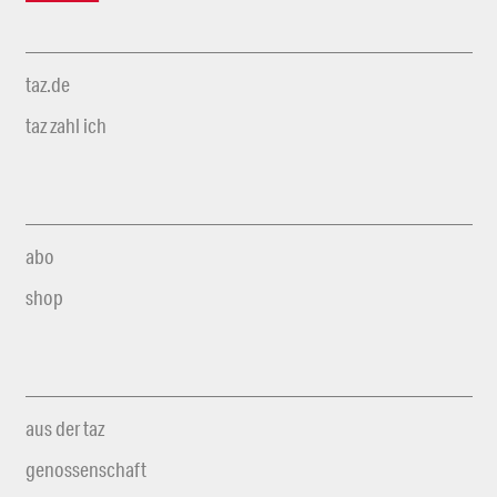
taz.de
taz zahl ich
abo
shop
aus der taz
genossenschaft