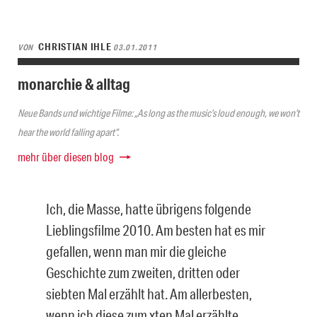
CHRISTIAN IHLE
VON
03.01.2011
monarchie & alltag
Neue Bands und wichtige Filme: „As long as the music’s loud enough, we won’t
hear the world falling apart“.
mehr über diesen blog
Ich, die Masse, hatte übrigens folgende
Lieblingsfilme 2010. Am besten hat es mir
gefallen, wenn man mir die gleiche
Geschichte zum zweiten, dritten oder
siebten Mal erzählt hat. Am allerbesten,
wenn ich diese zum xten Mal erzählte