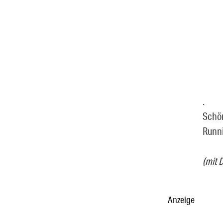
.
Schön
Runni
(mit 
Anzeige