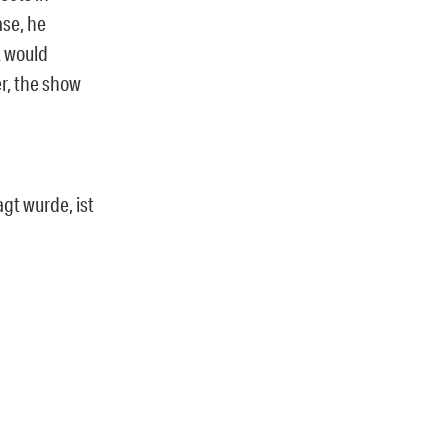
ase, he
A would
r, the show
agt wurde, ist