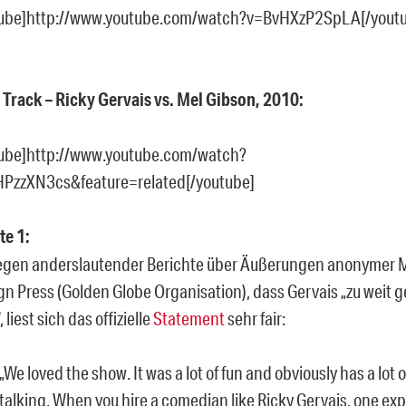
tube]http://www.youtube.com/watch?v=BvHXzP2SpLA[/yout
 Track – Ricky Gervais vs. Mel Gibson, 2010:
tube]http://www.youtube.com/watch?
HPzzXN3cs&feature=related[/youtube]
te 1:
gen anderslautender Berichte über Äußerungen anonymer Mi
gn Press (Golden Globe Organisation), dass Gervais „zu weit
 liest sich das offizielle
Statement
sehr fair:
„We loved the show. It was a lot of fun and obviously has a lot 
talking. When you hire a comedian like Ricky Gervais, one exp