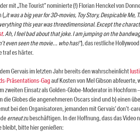
der mit „The Tourist“ nominierte (!) Florian Henckel von Don
 (
„it was a big year for 3D-movies, Toy Story, Despicable Me,
everything this year was threedimensional. Except the charact
st
. Ah, I feel bad about that joke. I am jumping on the bandwa
’t even seen the movie… who has!“
), das restliche Hollywoo
 traf es härter.
em Gervais im letzten Jahr bereits den wahrscheinlicht
lust
ds-Präsentations-Gag
auf Kosten von Mel Gibson abfeuerte, w
m zweiten Einsatz als Golden-Globe-Moderator in Hochform – 
 die Globes die angenehmeren Oscars sind und b) einen ü
ut bei den Organisatoren, jemanden mit Gervais‘ don’t-care
ude
erneut
zu beschäftigen. In der Hoffnung, dass das Video 
e bleibt, bitte hier genießen: