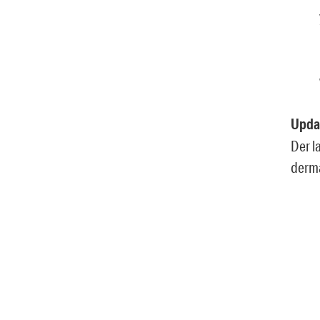
Upda
Der l
derma