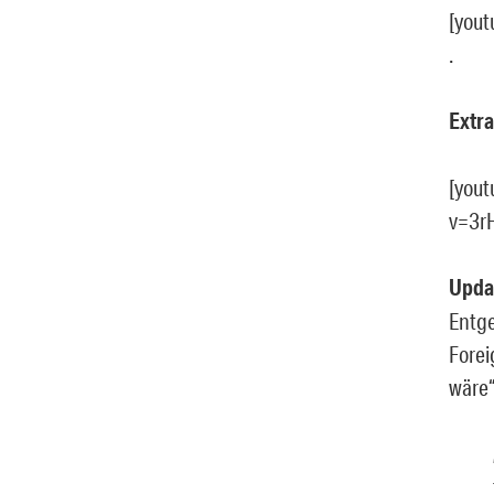
[you
.
Extra
[you
v=3r
Upda
Entge
Forei
wäre“,