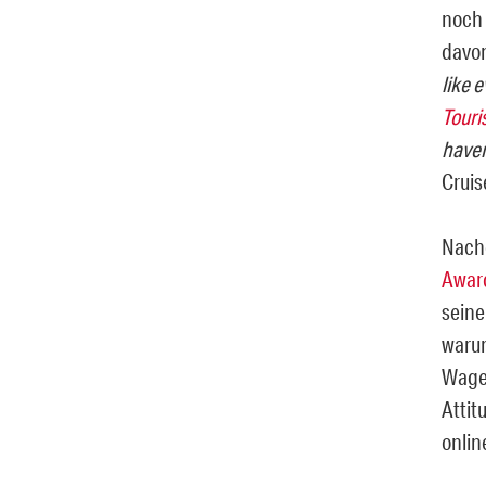
noch 
davon
like 
Touri
haven
Cruise
Nachd
Awar
seine
warum
Wagem
Attit
onlin