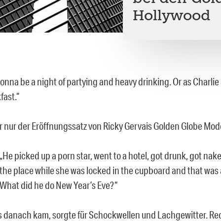
Hollywood
 gonna be a night of partying and heavy drinking. Or as Charlie 
fast.“
 nur der Eröffnungssatz von Ricky Gervais Golden Globe Mo
„He picked up a porn star, went to a hotel, got drunk, got nak
the place while she was locked in the cupboard and that was
What did he do New Year’s Eve?“
danach kam, sorgte für Schockwellen und Lachgewitter. Rec