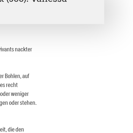
vivants nackter
r Bohlen, auf
nes recht
r oder weniger
gen oder stehen.
it, die den