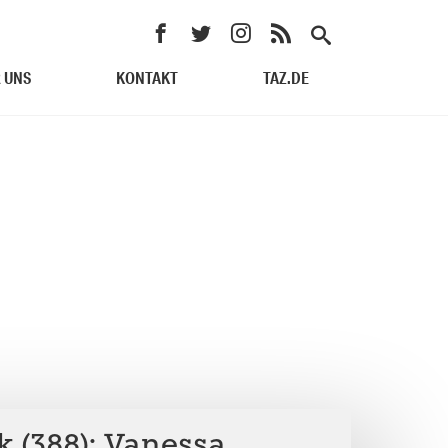
 UNS
KONTAKT
TAZ.DE
k (388): Vanessa