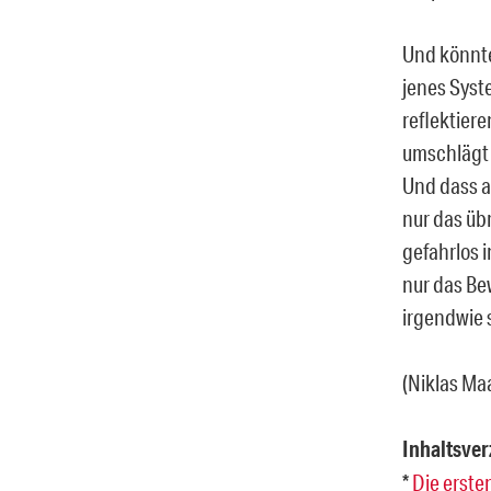
Und könnte
jenes Syste
reflektier
umschlägt 
Und dass a
nur das übr
gefahrlos i
nur das Bew
irgendwie s
(Niklas Ma
Inhaltsver
*
Die erste