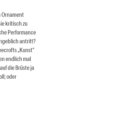
um Ornament
ie kritisch zu
ische Performance
geblich antritt?
eecrofts „Kunst“
ken endlich mal
auf die Brüste ja
ll; oder