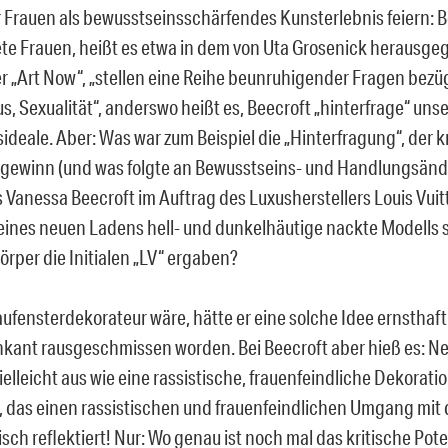
er Frauen als bewusstseinsschärfendes Kunsterlebnis feiern: 
te Frauen, heißt es etwa in dem von Uta Grosenick herausg
r „Art Now“, „stellen eine Reihe beunruhigender Fragen bezü
s, Sexualität“, anderswo heißt es, Beecroft „hinterfrage“ uns
ideale. Aber: Was war zum Beispiel die „Hinterfragung“, der k
sgewinn (und was folgte an Bewusstseins- und Handlungsän
ls Vanessa Beecroft im Auftrag des Luxusherstellers Louis Vui
eines neuen Ladens hell- und dunkelhäutige nackte Modells s
örper die Initialen „LV“ ergaben?
ufensterdekorateur wäre, hätte er eine solche Idee ernsthaft
kant rausgeschmissen worden. Bei Beecroft aber hieß es: Nei
vielleicht aus wie eine rassistische, frauenfeindliche Dekoration
,
das einen rassistischen und frauenfeindlichen Umgang mit
isch reflektiert! Nur: Wo genau ist noch mal das kritische Pote