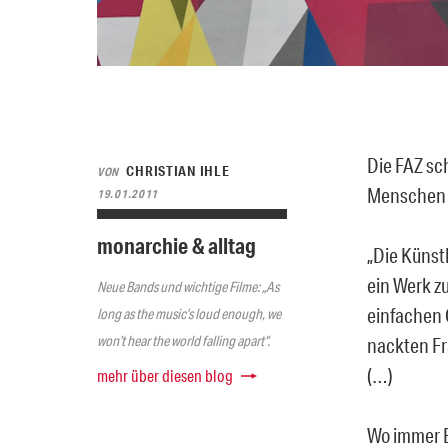
Die FAZ sch
CHRISTIAN IHLE
VON
Menschen 
19.01.2011
monarchie & alltag
„Die Künst
ein Werk z
Neue Bands und wichtige Filme: „As
einfachen 
long as the music’s loud enough, we
won’t hear the world falling apart“.
nackten Fr
(…)
mehr über diesen blog
Wo immer B