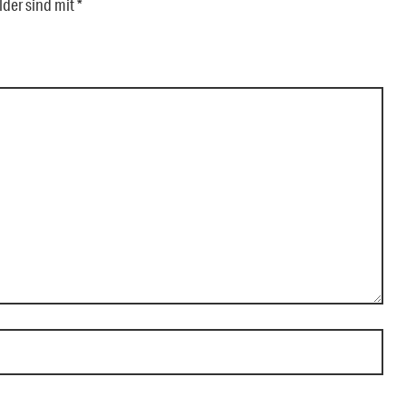
lder sind mit
*