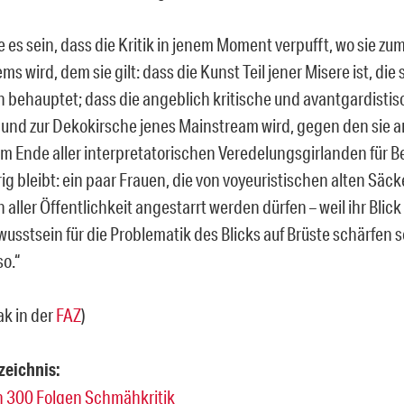
 es sein, dass die Kritik in jenem Moment verpufft, wo sie z
ms wird, dem sie gilt: dass die Kunst Teil jener Misere ist, die s
en behauptet; dass die angeblich kritische und avantgardist
und zur Dekokirsche jenes Mainstream wird, gegen den sie an
m Ende aller interpretatorischen Veredelungsgirlanden für B
ig bleibt: ein paar Frauen, die von voyeuristischen alten Säc
n aller Öffentlichkeit angestarrt werden dürfen – weil ihr Blick 
usstsein für die Problematik des Blicks auf Brüste schärfen so
o.“
ak in der
FAZ
)
zeichnis:
n 300 Folgen Schmähkritik