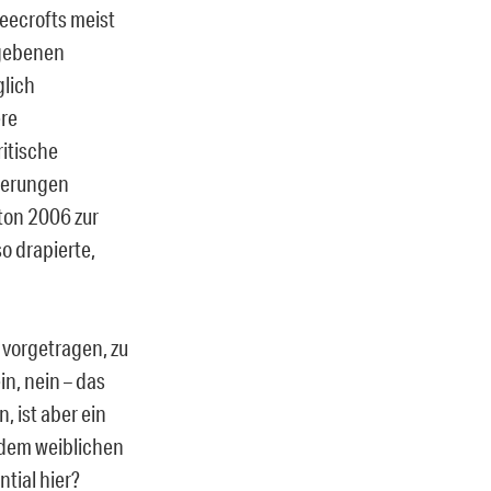
Beecrofts meist
egebenen
glich
ere
ritische
derungen
tton 2006 zur
o drapierte,
 vorgetragen, zu
n, nein – das
, ist aber ein
 dem weiblichen
ntial hier?