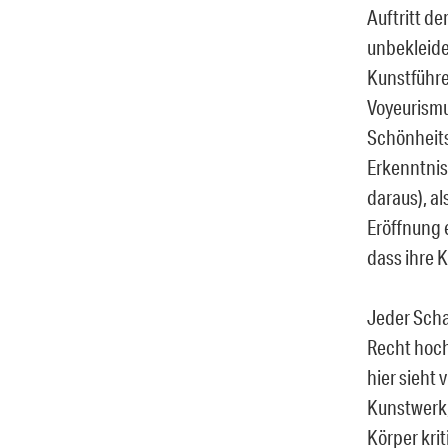
Auftritt d
unbekleide
Kunstführe
Voyeurismu
Schönheits
Erkenntni
daraus), a
Eröffnung 
dass ihre K
Jeder Scha
Recht hoch
hier sieht 
Kunstwerk
Körper krit