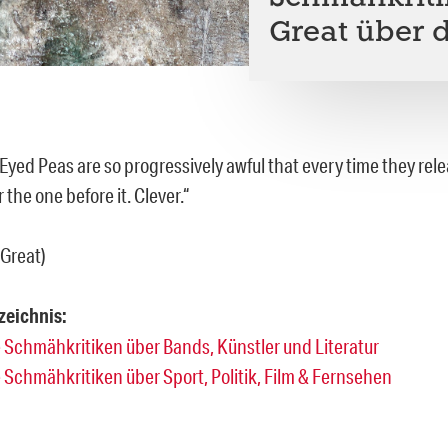
Great über d
Eyed Peas are so progressively awful that every time they rel
 the one before it. Clever.“
Great)
zeichnis:
lle Schmähkritiken über Bands, Künstler und Literatur
le Schmähkritiken über Sport, Politik, Film & Fernsehen