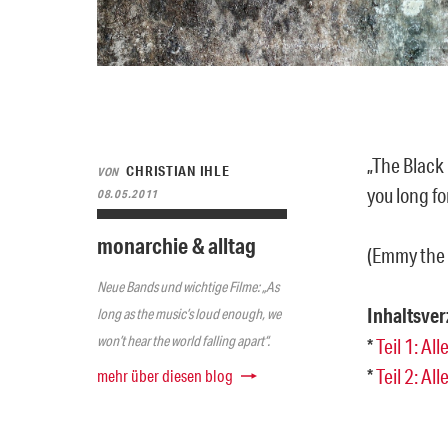
„The Black 
CHRISTIAN IHLE
VON
you long for
08.05.2011
monarchie & alltag
(Emmy the 
Neue Bands und wichtige Filme: „As
Inhaltsver
long as the music’s loud enough, we
won’t hear the world falling apart“.
*
Teil 1: A
*
Teil 2: Al
mehr über diesen blog