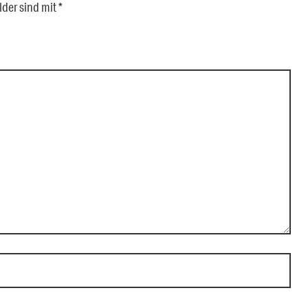
lder sind mit
*