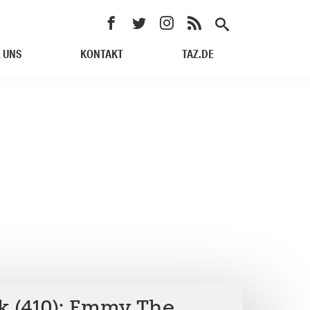
 UNS
KONTAKT
TAZ.DE
k (410): Emmy The