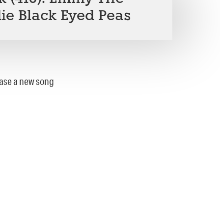
ie Black Eyed Peas
ease a new song