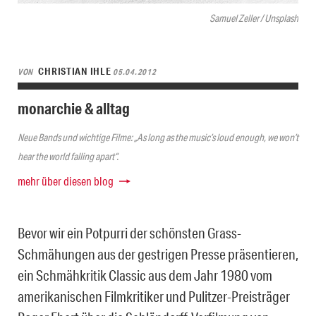
Samuel Zeller / Unsplash
CHRISTIAN IHLE
VON
05.04.2012
monarchie & alltag
Neue Bands und wichtige Filme: „As long as the music’s loud enough, we won’t
hear the world falling apart“.
mehr über diesen blog
Bevor wir ein Potpurri der schönsten Grass-
Schmähungen aus der gestrigen Presse präsentieren,
ein Schmähkritik Classic aus dem Jahr 1980 vom
amerikanischen Filmkritiker und Pulitzer-Preisträger