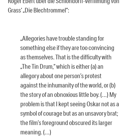
Roger Ebert über die Schlöndorff-Verfilmung von
Grass‘ „Die Blechtrommel“:
„Allegories have trouble standing for
something else if they are too convincing
as themselves. That is the difficulty with
„The Tin Drum,“ which is either (a) an
allegory about one person’s protest
against the inhumanity of the world, or (b)
the story of an obnoxious little boy. (…) My
problem is that I kept seeing Oskar not as a
symbol of courage but as an unsavory brat;
the film’s foreground obscured its larger
meaning. (…)