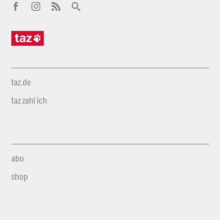
taz.de
taz zahl ich
abo
shop