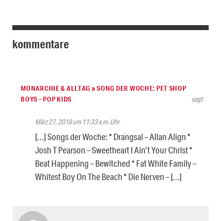
kommentare
MONARCHIE & ALLTAG » SONG DER WOCHE: PET SHOP
BOYS – POP KIDS
sagt:
März 27, 2018 um 11:33 a.m. Uhr
[…] Songs der Woche: * Drangsal – Allan Align *
Josh T Pearson – Sweetheart I Ain’t Your Christ *
Beat Happening – Bewitched * Fat White Family –
Whitest Boy On The Beach * Die Nerven – […]