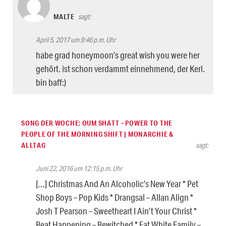
MALTE
sagt:
April 5, 2017 um 9:46 p.m. Uhr
habe grad honeymoon’s great wish you were her
gehört. ist schon verdammt einnehmend, der Kerl.
bin baff:)
SONG DER WOCHE: OUM SHATT – POWER TO THE
PEOPLE OF THE MORNING SHIFT | MONARCHIE &
ALLTAG
sagt:
Juni 22, 2016 um 12:15 p.m. Uhr
[…] Christmas And An Alcoholic’s New Year * Pet
Shop Boys – Pop Kids * Drangsal – Allan Align *
Josh T Pearson – Sweetheart I Ain’t Your Christ *
Beat Happening – Bewitched * Fat White Family –