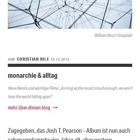
William Bout / Unsplash
CHRISTIAN IHLE
VON
10.12.2015
monarchie & alltag
Neue Bands und wichtige Filme: „As long as the music’s loud enough, we won’t
hear the world falling apart“.
mehr über diesen blog
Zugegeben, das Josh T. Pearson – Album ist nun auch
schon verdammte vier Jahre alt, aber gestern