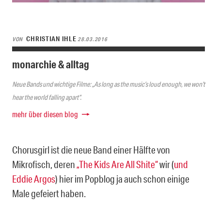
CHRISTIAN IHLE
VON
28.03.2016
monarchie & alltag
Neue Bands und wichtige Filme: „As long as the music’s loud enough, we won’t
hear the world falling apart“.
mehr über diesen blog
Chorusgirl ist die neue Band einer Hälfte von
Mikrofisch, deren
„The Kids Are All Shite“
wir (
und
Eddie Argos
) hier im Popblog ja auch schon einige
Male gefeiert haben.