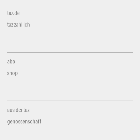
taz.de
taz zahl ich
abo
shop
aus der taz
genossenschaft