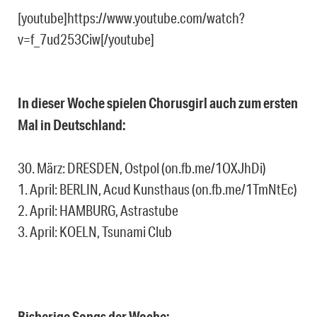
[youtube]https://www.youtube.com/watch?
v=f_7ud253Ciw[/youtube]
In dieser Woche spielen Chorusgirl auch zum ersten
Mal in Deutschland:
30. März: DRESDEN, Ostpol (on.fb.me/1OXJhDi)
1. April: BERLIN, Acud Kunsthaus (on.fb.me/1TmNtEc)
2. April: HAMBURG, Astrastube
3. April: KOELN, Tsunami Club
Bisherige Songs der Woche: