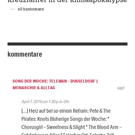
Kreuzfahrer in der Klimaapokalypse
uli hannemann
kommentare
SONG DER WOCHE: TELEMAN – DUSSELDORF |
MONARCHIE & ALLTAG
sagt:
April 7, 2016 um 1:30 p.m. Uhr
[…] Herz auf bei so einem Refrain: Pete & The
Pirates: Knots Bisherige Songs der Woche: *
Chorusgirl – Sweetness & Slight * The Blood Arm –