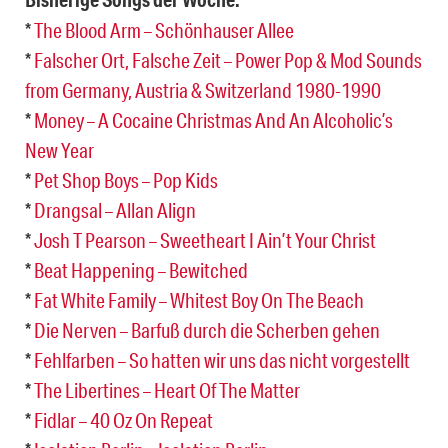
*
The Blood Arm – Schönhauser Allee
*
Falscher Ort, Falsche Zeit – Power Pop & Mod Sounds
from Germany, Austria & Switzerland 1980-1990
*
Money – A Cocaine Christmas And An Alcoholic’s
New Year
*
Pet Shop Boys – Pop Kids
*
Drangsal – Allan Align
*
Josh T Pearson – Sweetheart I Ain’t Your Christ
*
Beat Happening – Bewitched
*
Fat White Family – Whitest Boy On The Beach
*
Die Nerven – Barfuß durch die Scherben gehen
*
Fehlfarben – So hatten wir uns das nicht vorgestellt
*
The Libertines – Heart Of The Matter
*
Fidlar – 40 Oz On Repeat