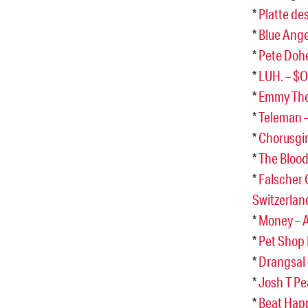
*
Platte des
*
Blue Ang
*
Pete Dohe
*
LUH. – $
*
Emmy The
*
Teleman –
*
Chorusgir
*
The Blood
*
Falscher 
Switzerla
*
Money – A
*
Pet Shop 
*
Drangsal 
*
Josh T Pe
*
Beat Hap