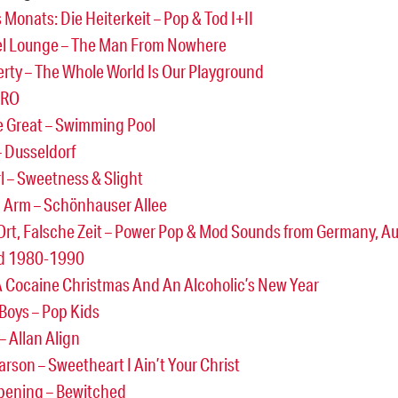
 Monats: Die Heiterkeit – Pop & Tod I+II
el Lounge – The Man From Nowhere
rty – The Whole World Is Our Playground
ORO
 Great – Swimming Pool
 Dusseldorf
l – Sweetness & Slight
 Arm – Schönhauser Allee
Ort, Falsche Zeit – Power Pop & Mod Sounds from Germany, Au
nd 1980-1990
 Cocaine Christmas And An Alcoholic’s New Year
Boys – Pop Kids
– Allan Align
arson – Sweetheart I Ain’t Your Christ
pening – Bewitched