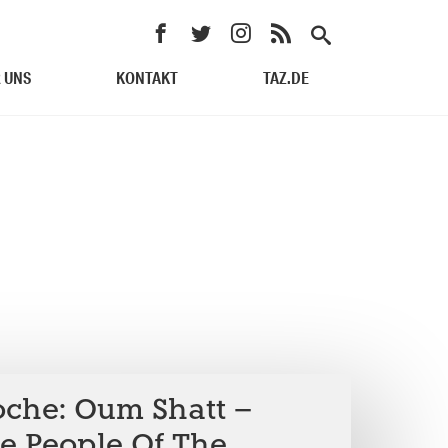
 UNS
KONTAKT
TAZ.DE
che: Oum Shatt –
e People Of The