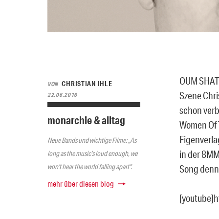
OUM SHATT 
CHRISTIAN IHLE
VON
Szene Chri
22.06.2016
schon verb
monarchie & alltag
Women Of T
Eigenverla
Neue Bands und wichtige Filme: „As
in der 8MM
long as the music’s loud enough, we
won’t hear the world falling apart“.
Song denn 
mehr über diesen blog
[youtube]