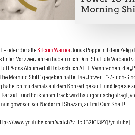
Morning Shi
– oder: der alte
Sitcom Warrior
Jonas Poppe mit dem Zelig de
s Imler. Vor zwei Jahren haben mich Oum Shatt als Vorband v
lüfft & das Album erfüllt tatsächlich ALLE Versprechen, die „
he Morning Shift“ gegeben hatte. Die „Power…“-7-Inch-Sin
g habe ich mir damals auf dem Konzert gekauft und lege sie 
 Bar auf – und bei keinem Track wird häufiger nachgefragt, v
nun gewesen sei. Nieder mit Shazam, auf mit Oum Shatt!
https://www.youtube.com/watch?v=tcRG2ICI3PY[/youtube]