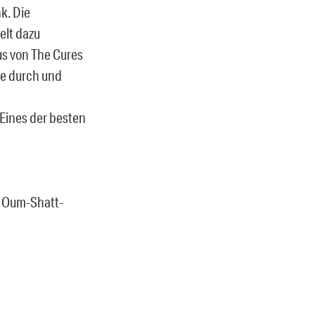
k. Die
elt dazu
us von The Cures
ine durch und
 Eines der besten
t Oum-Shatt-