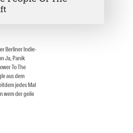
ft
r Berliner Indie-
on Ja, Panik
Power To The
gle aus dem
seitdem jedes Mal
on wem der geile