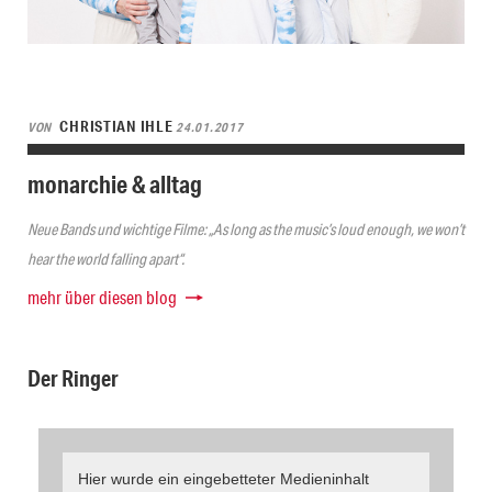
CHRISTIAN IHLE
VON
24.01.2017
monarchie & alltag
Neue Bands und wichtige Filme: „As long as the music’s loud enough, we won’t
hear the world falling apart“.
mehr über diesen blog
Der Ringer
Hier wurde ein eingebetteter Medieninhalt