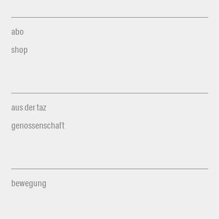
abo
shop
aus der taz
genossenschaft
bewegung