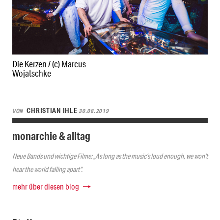
Die Kerzen / (c) Marcus
Wojatschke
CHRISTIAN IHLE
VON
30.08.2019
monarchie & alltag
Neue Bands und wichtige Filme: „As long as the music’s loud enough, we won’t
hear the world falling apart“.
mehr über diesen blog