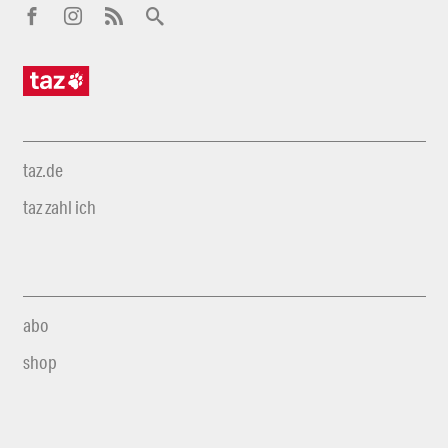
taz.de
taz zahl ich
abo
shop