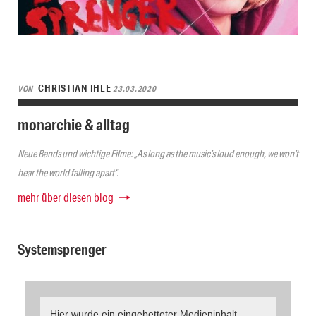
CHRISTIAN IHLE
VON
23.03.2020
monarchie & alltag
Neue Bands und wichtige Filme: „As long as the music’s loud enough, we won’t
hear the world falling apart“.
mehr über diesen blog
Systemsprenger
Hier wurde ein eingebetteter Medieninhalt