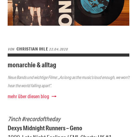
CHRISTIAN IHLE
VON
22.04.2020
monarchie & alltag
Neue Bands und wichtige Filme: „As long as the music’s loud enough, we won’t
hear the world falling apart“.
mehr über diesen blog
7inch #recordoftheday
Dexys Midnight Runners – Geno