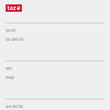
taz.de
taz zahl ich
abo
shop
aus der taz