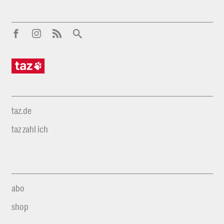
taz.de
taz zahl ich
abo
shop