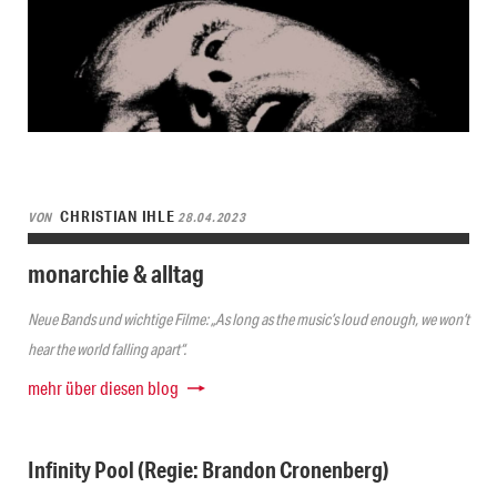
CHRISTIAN IHLE
VON
28.04.2023
monarchie & alltag
Neue Bands und wichtige Filme: „As long as the music’s loud enough, we won’t
hear the world falling apart“.
mehr über diesen blog
Infinity Pool (Regie: Brandon Cronenberg)