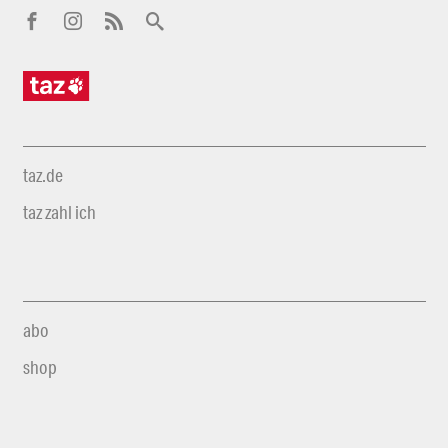
taz.de
taz zahl ich
abo
shop