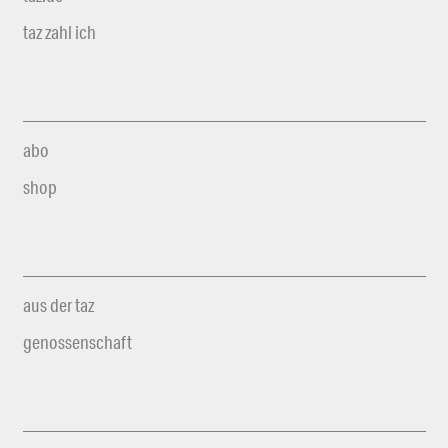
taz zahl ich
abo
shop
aus der taz
genossenschaft