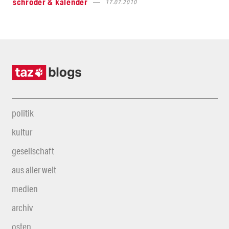
schröder & kalender
17.07.2010
politik
kultur
gesellschaft
aus aller welt
medien
archiv
osten