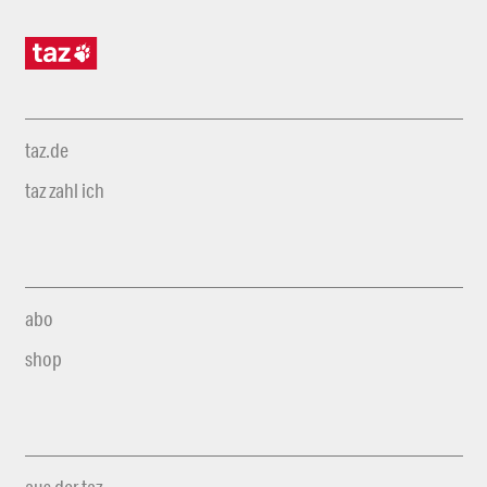
taz.de
taz zahl ich
abo
shop
aus der taz