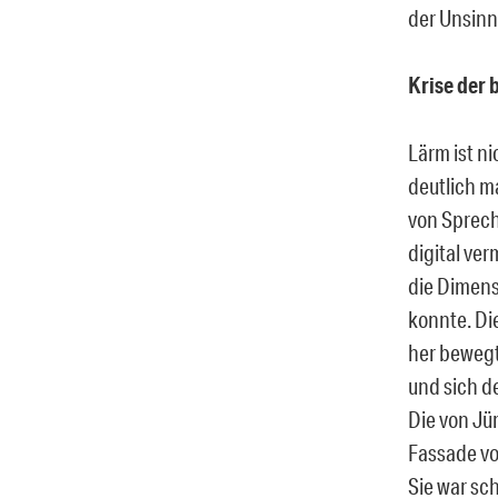
der Unsinn
Krise der 
Lärm ist ni
deutlich m
von Sprech
digital ver
die Dimens
konnte. Di
her bewegt
und sich d
Die von Jü
Fassade vo
Sie war sc