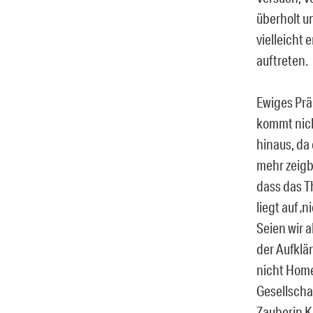
überholt u
vielleicht
auftreten.
Ewiges Prä
kommt nicht
hinaus, da 
mehr zeigb
dass das T
liegt auf 
Seien wir a
der Aufklär
nicht Home
Gesellscha
Zauberin K