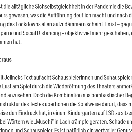
 ist die alltägliche Sichselbstgleichheit in der Pandemie die
urs gewesen, was die Aufführung deutlich macht und nach d
ng des Lockdowns allen aufzudämmern scheint. Es ist – gequ
erre und Social Distancing – objektiv viel mehr geschehen, 
mmen hat.
t raus
eilt Jelineks Text auf acht Schauspielerinnen und Schauspiele
 Lust am Spiel durch die Wiederöffnung des Theaters anmerkt
nd anzusehen. Doch die Kombination aus bombastischer Reg
struktur des Textes überhöhen die Spielweise derart, dass 
ise den Eindruck hat, in einem Kindergarten auf LSD zu sitzen
bei Wörtern wie „Muschi“ in Lachkrämpfe geraten. Schade um
nnen und Schauspieler. Es ist natürlich ein wertvoller Genuss