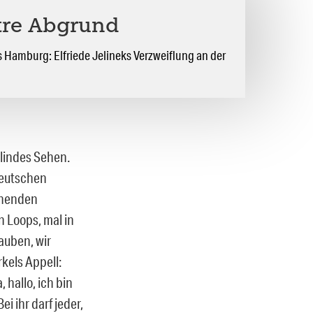
tre Abgrund
Hamburg: Elfriede Jelineks Verzweiflung an der
Blindes Sehen.
Deutschen
ehenden
n Loops, mal in
auben, wir
kels Appell:
 hallo, ich bin
i ihr darf jeder,