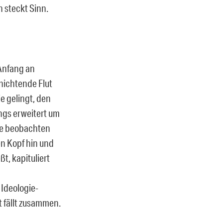
n steckt Sinn.
 Anfang an
nichtende Flut
e gelingt, den
ings erweitert um
mie beobachten
en Kopf hin und
t, kapituliert
Ideologie-
t fällt zusammen.