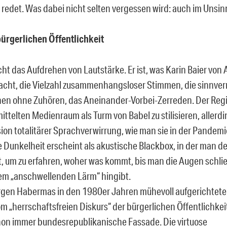
 redet. Was dabei nicht selten vergessen wird: auch im Unsin
bürgerlichen Öffentlichkeit
cht das Aufdrehen von Lautstärke. Er ist, was Karin Baier von
acht, die Vielzahl zusammenhangsloser Stimmen, die sinnver
en ohne Zuhören, das Aneinander-Vorbei-Zerreden. Der Regi
mittelten Medienraum als Turm von Babel zu stilisieren, allerd
ion totalitärer Sprachverwirrung, wie man sie in der Pande
e Dunkelheit erscheint als akustische Blackbox, in der man d
, um zu erfahren, woher was kommt, bis man die Augen schließ
em „anschwellenden Lärm“ hingibt.
rgen Habermas in den 1980er Jahren mühevoll aufgerichtete 
m „herrschaftsfreien Diskurs“ der bürgerlichen Öffentlichkei
hon immer bundesrepublikanische Fassade. Die virtuose