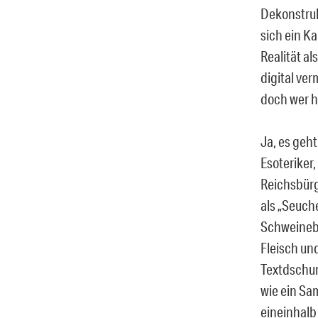
Dekonstruk
sich ein K
Realität al
digital ve
doch wer he
Ja, es geh
Esoteriker
Reichsbürge
als „Seuch
Schweineb
Fleisch un
Textdschun
wie ein Sa
eineinhalb