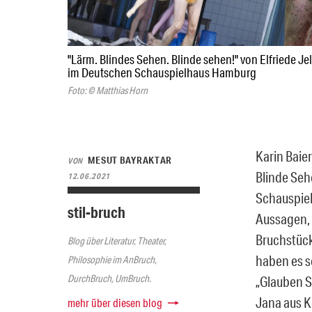
"Lärm. Blindes Sehen. Blinde sehen!" von Elfriede Jel
im Deutschen Schauspielhaus Hamburg
Foto: © Matthias Horn
Karin Baier
MESUT BAYRAKTAR
VON
Blinde Seh
12.06.2021
Schauspie
stil-bruch
Aussagen, 
Bruchstück
Blog über Literatur, Theater,
haben es se
Philosophie im AnBruch,
DurchBruch, UmBruch.
„Glauben Si
Jana aus Ka
mehr über diesen blog