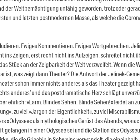
nd der Weltbemächtigung unfähig geworden, trotz oder gera
 ersten und letzten postmodernen Masse, als welche die Coro
ludieren. Ewiges Kommentieren. Ewiges Wortgebrechen. Jel
 ins Zeigen, erst recht nicht ins Aufzeigen, schreitet nicht ü
das Stück an der Zeigbarkeit der Welt verzweifelt. Wenn die W
ar ist, was zeigt dann Theater? Die Antwort der Jelinek-Geme
heater schon immer nichts anderes als das Theater gezeigt h
‚nichts anderes‘ und das postdramatische Herz schlägt unverzü
ber ehrlich: »Lärm. Blindes Sehen. Blinde Sehen!« leidet an zu 
ung«, zu viel »Jargon der Eigentlichkeit«, zu viel Miserabilismu
rs »Odyssee« als mythologisches Gerüst des Abends, wonac
ft gefangen in einer Odyssee sei und die Station des Odysseu
irke, die die Griechin in Schweine verwandelt, die eineinhalb