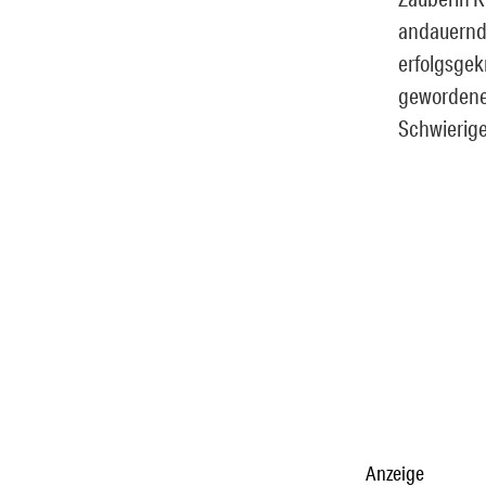
andauernde
erfolgsgek
gewordener
Schwierige
Anzeige