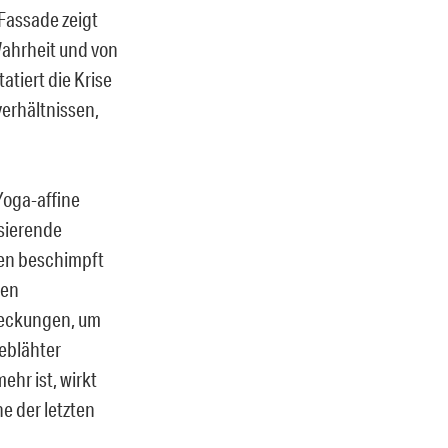
 Fassade zeigt
Wahrheit und von
atiert die Krise
verhältnissen,
Yoga-affine
asierende
sten beschimpft
den
deckungen, um
geblähter
ehr ist, wirkt
e der letzten