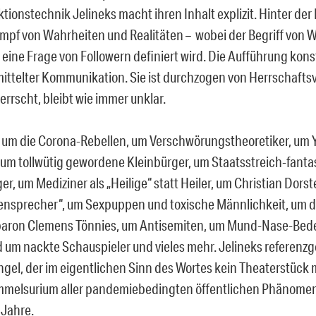
tionstechnik Jelineks macht ihren Inhalt explizit. Hinter der
ampf von Wahrheiten und Realitäten – wobei der Begriff von 
s eine Frage von Followern definiert wird. Die Aufführung konst
rmittelter Kommunikation. Sie ist durchzogen von Herrschafts
rrscht, bleibt wie immer unklar.
t um die Corona-Rebellen, um Verschwörungstheoretiker, um 
, um tollwütig gewordene Kleinbürger, um Staatsstreich-fant
r, um Mediziner als „Heilige“ statt Heiler, um Christian Dor
ensprecher“, um Sexpuppen und toxische Männlichkeit, um 
aron Clemens Tönnies, um Antisemiten, um Mund-Nase-Be
d um nackte Schauspieler und vieles mehr. Jelineks referenz
gel, der im eigentlichen Sinn des Wortes kein Theaterstück m
mmelsurium aller pandemiebedingten öffentlichen Phänomen
 Jahre.