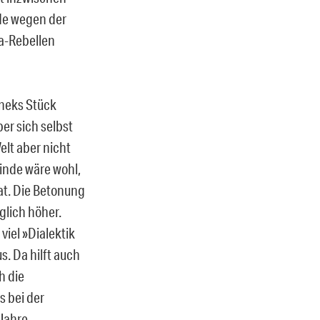
de wegen der
na-Rebellen
ineks Stück
ber sich selbst
elt aber nicht
inde wäre wohl,
at. Die Betonung
glich höher.
viel »Dialektik
s. Da hilft auch
h die
s bei der
 Jahre