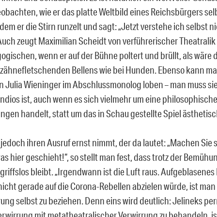
eobachten, wie er das platte Weltbild eines Reichsbürgers sel
ndem er die Stirn runzelt und sagt: „Jetzt verstehe ich selbst 
Auch zeugt Maximilian Scheidt von verführerischer Theatralik 
gischen, wenn er auf der Bühne poltert und brüllt, als wäre
 zähnefletschenden Bellens wie bei Hunden. Ebenso kann ma
n Julia Wieninger im Abschlussmonolog loben – man muss sie
randios ist, auch wenn es sich vielmehr um eine philosophisch
ngen handelt, statt um das in Schau gestellte Spiel ästhetis
edoch ihren Ausruf ernst nimmt, der da lautet: „Machen Sie s
s hier geschieht!“, so stellt man fest, dass trotz der Bemühu
griffslos bleibt. „Irgendwann ist die Luft raus. Aufgeblasenes 
icht gerade auf die Corona-Rebellen abzielen würde, ist man 
rung selbst zu beziehen. Denn eins wird deutlich: Jelineks p
erwirrung mit metatheatralischer Verwirrung zu behandeln, i