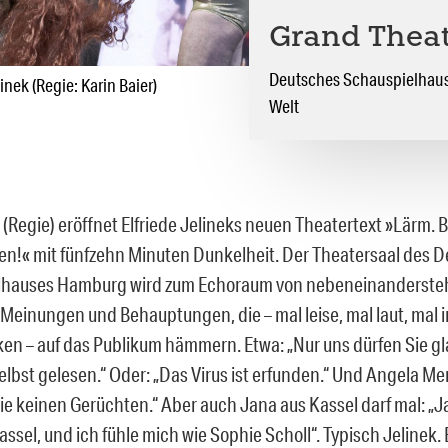
Grand Thea
Deutsches Schauspielhaus 
inek (Regie: Karin Baier)
Welt
 (Regie) eröffnet Elfriede Jelineks neuen Theatertext »Lärm. 
en!« mit fünfzehn Minuten Dunkelheit. Der Theatersaal des 
lhauses Hamburg wird zum Echoraum von nebeneinanderst
Meinungen und Behauptungen, die – mal leise, mal laut, mal i
en – auf das Publikum hämmern. Etwa: „Nur uns dürfen Sie gl
lbst gelesen.“ Oder: „Das Virus ist erfunden.“ Und Angela Mer
e keinen Gerüchten.“ Aber auch Jana aus Kassel darf mal: „Ja,
ssel, und ich fühle mich wie Sophie Scholl“. Typisch Jelinek. Be