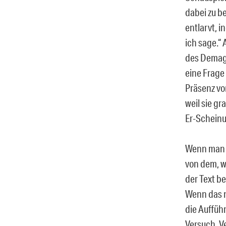
dabei zu b
entlarvt, i
ich sage.“ 
des Demago
eine Frage
Präsenz vo
weil sie g
Er-Scheinu
Wenn man j
von dem, wa
der Text be
Wenn das n
die Auffüh
Versuch, V