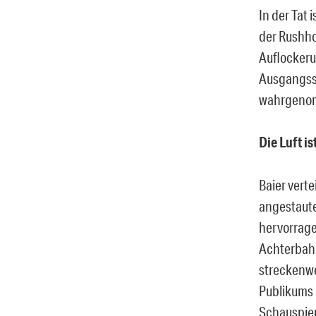
In der Tat
der Rushho
Auflockeru
Ausgangssp
wahrgeno
Die Luft is
Baier vert
angestaute
hervorrage
Achterbahn
streckenwe
Publikums 
Schauspieri