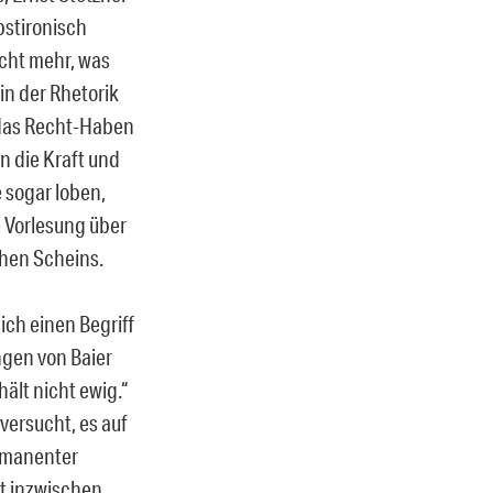
bstironisch
nicht mehr, was
in der Rhetorik
 das Recht-Haben
n die Kraft und
 sogar loben,
e Vorlesung über
chen Scheins.
ich einen Begriff
ngen von Baier
hält nicht ewig.“
versucht, es auf
ermanenter
st inzwischen