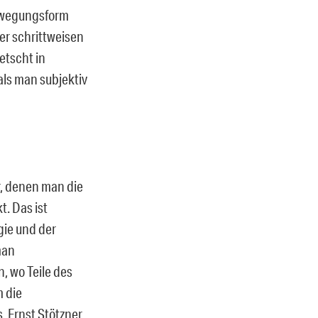
 Bewegungsform
er schrittweisen
etscht in
als man subjektiv
r, denen man die
. Das ist
ie und der
man
, wo Teile des
 die
, Ernst Stötzner