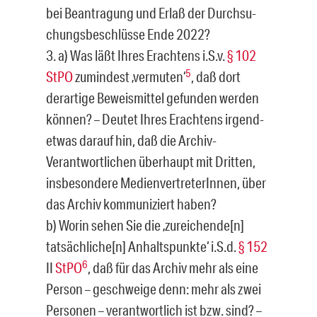
bei Beantragung und Erlaß der Durchsu­
chungsbeschlüsse Ende 2022?
3. a) Was läßt Ihres Erachtens i.S.v.
§ 102
5
StPO
zumindest ‚vermuten‘
, daß dort
derartige Beweismittel gefunden werden
können? – Deutet Ihres Erachtens irgend­
etwas darauf hin, daß die Archiv-
Verantwortlichen überhaupt mit Dritten,
insbeson­dere MedienvertreterInnen, über
das Archiv kommuniziert haben?
b) Worin sehen Sie die ‚zureichende[n]
tatsächliche[n] Anhaltspunkte‘ i.S.d.
§ 152
6
II
StPO
, daß für das Archiv mehr als eine
Person – geschweige denn: mehr als zwei
Personen – verantwortlich ist bzw. sind? –