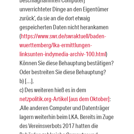
beschlagnahmten Computer]
unverrichteter Dinge an den Eigentümer
zurück‘, da sie an die dort etwaig
gespeicherten Daten nicht her­ankamen
(
https://www.swr.de/swraktuell/baden-
wuerttemberg/lka-ermittlungen-
linksunten-indymedia-archiv-100.html
)
Können Sie diese Behauptung bestätigen?
Oder bestreiten Sie diese Behauptung?
b) […].
c) Des weiteren hieß es in dem
netzpolitik.org-Artikel
[aus dem Oktober]
:
‚Alle ande­ren Computer und Datenträger
lagern weiterhin beim LKA. Bereits im Zuge
des Ver­einsverbots 2017 hatten die