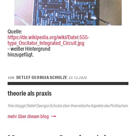
Quelle:
https://de.wikipedia.org/wiki/Datei:555-
type_Oscilator_Integrated_Circuit.jpg
– weißer Hintergrund
hinzugefügt.
DETLEF GEORGIA SCHULZE
VON
22.12.2023
theorie als praxis
Hier bloggt Detlef Georgia Schulze über theoretische Aspekte des Politischen.
mehr über diesen blog