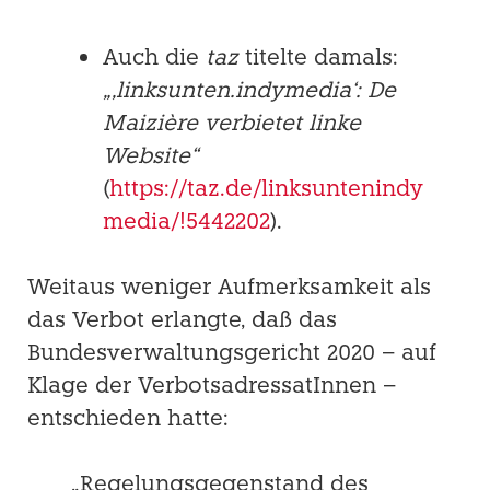
Auch die
taz
titelte damals:
„‚linksunten.indymedia‘: De
Maizière verbietet linke
Website“
(
https://taz.de/linksuntenindy
media/!5442202
).
Weitaus weniger Aufmerksamkeit als
das Verbot erlangte, daß das
Bundesverwaltungs­gericht 2020 – auf
Klage der VerbotsadressatInnen –
entschieden hatte:
„Regelungsge­genstand des