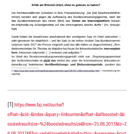
[1]
https://www.faz.net/suche/?
offset=&cid=&index=&query=linksunten&offset=&allboosted=&b
oostedresultsize=
%24boostedresultsize&from=25.08.2017&to=2
6.08.2017&BTyp=redaktionelleInhalte&author=&username=&sort