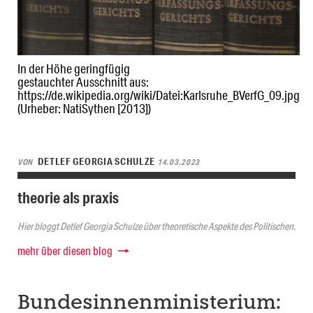
In der Höhe geringfügig
gestauchter Ausschnitt aus:
https://de.wikipedia.org/wiki/Datei:Karlsruhe_BVerfG_09.jpg
(Urheber: NatiSythen [2013])
DETLEF GEORGIA SCHULZE
VON
14.03.2023
theorie als praxis
Hier bloggt Detlef Georgia Schulze über theoretische Aspekte des Politischen.
mehr über diesen blog
Bundesinnenministerium: