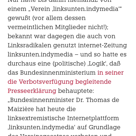
Nur hatte bis dahin niemandE von
einem „Verein ‚linksunten.indymedia‘“
gewußt (vor al­lem dessen
vermeintlichen Mitglieder nicht!);
bekannt war dagegen die auch von
Linksra­dikalen genutzt internet-Zeitung
linksunten.indymedia – und so hatte es
durchaus eine (politische) ‚Logik‘, daß
das Bundesinnenministerium
in seiner
die Verbotsverfügung be­gleitende
Presseerklärung
behauptete:
„Bundesinnenminister Dr. Thomas de
Maizière hat heute die
linksextremistische Internetplattform
‚linksunten.indymedia‘ auf Grundlage