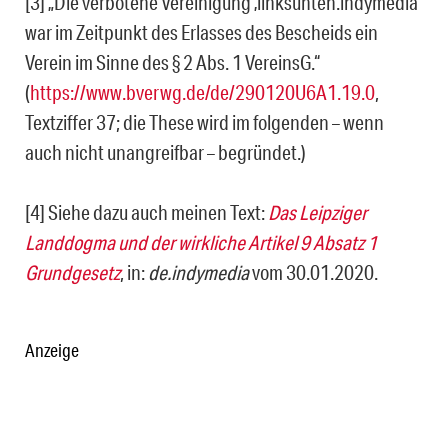
[3] „Die verbotene Vereinigung ‚linksunten.indymedia‘
war im Zeitpunkt des Erlasses des Bescheids ein
Verein im Sinne des § 2 Abs. 1 VereinsG.“
(
https://www.bverwg.de/de/290120U6A1.19.0
,
Textziffer 37; die These wird im folgenden – wenn
auch nicht unangreifbar – begründet.)
[4] Siehe dazu auch meinen Text:
Das Leipziger
Landdogma und der wirkliche Artikel 9 Absatz 1
Grundgesetz
, in:
de.indymedia
vom 30.01.2020.
Anzeige