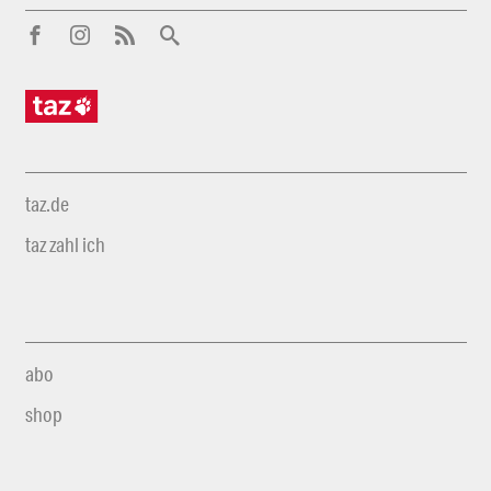
taz.de
taz zahl ich
abo
shop