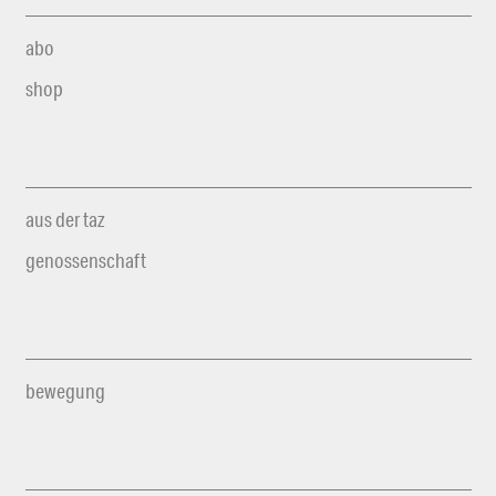
abo
shop
aus der taz
genossenschaft
bewegung