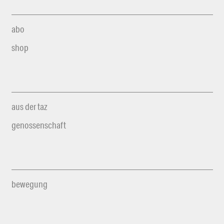
abo
shop
aus der taz
genossenschaft
bewegung