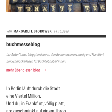
MARGARETE STOKOWSKI
VON
14.10.2018
buchmesseblog
taz-Autor*innen bloggten live von den Buchmessen in Leipzig und Frankfurt.
Ein Schmöckerladen für Buchliebhaber*innen.
mehr über diesen blog
In Berlin läuft durch die Stadt
eine Viertel Million.
Und du, in Frankfurt, völlig platt,
arg geschminkt auf einem Thron