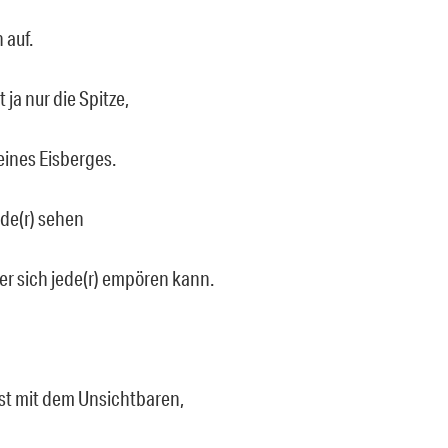
 auf.
t ja nur die Spitze,
eines Eisberges.
ede(r) sehen
r sich jede(r) empören kann.
st mit dem Unsichtbaren,