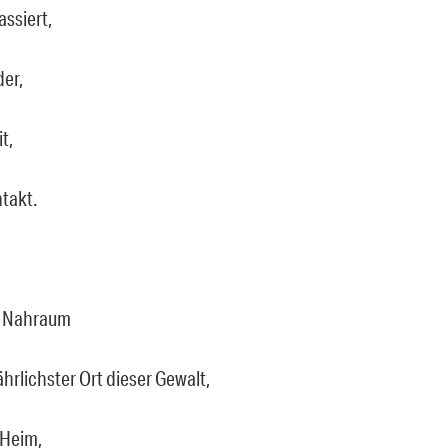
assiert,
er,
t,
takt.
e Nahraum
fährlichster Ort dieser Gewalt,
 Heim,