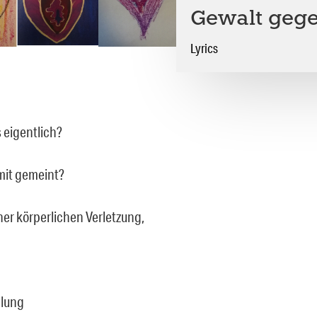
Gewalt geg
Lyrics
 eigentlich?
mit gemeint?
ner körperlichen Verletzung,
dlung