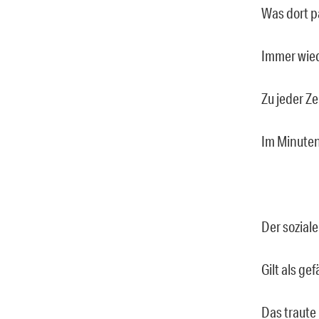
Was dort p
Immer wied
Zu jeder Zei
Im Minuten
Der sozial
Gilt als ge
Das traute