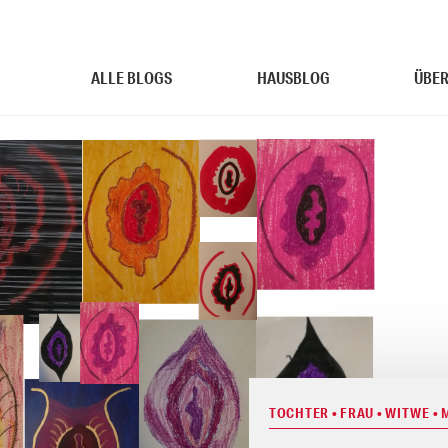
ALLE BLOGS
HAUSBLOG
ÜBER
TOCHTER • FRAU • WITWE •