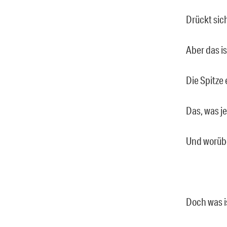
Drückt sich
Aber das is
Die Spitze 
Das, was j
Und worübe
Doch was i