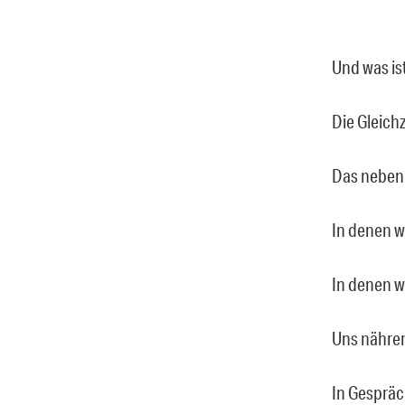
Und was ist
Die Gleich
Das neben
In denen w
In denen wi
Uns nähre
In Gespräc