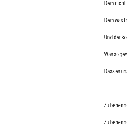
Dem nicht 
Dem was tr
Und der kö
Was so gew
Dass es uns
Zu benennen
Zu benenne