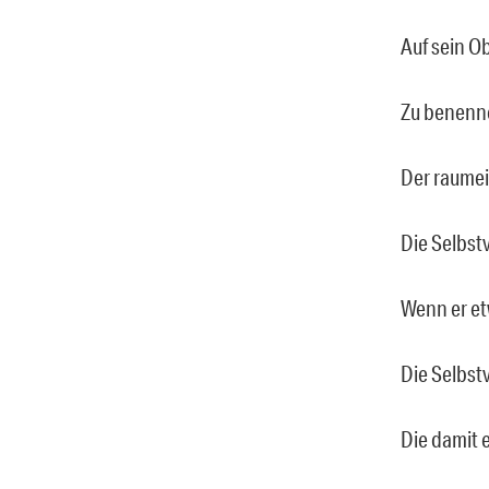
Auf sein Ob
Zu benenne
Der raume
Die Selbst
Wenn er et
Die Selbstv
Die damit