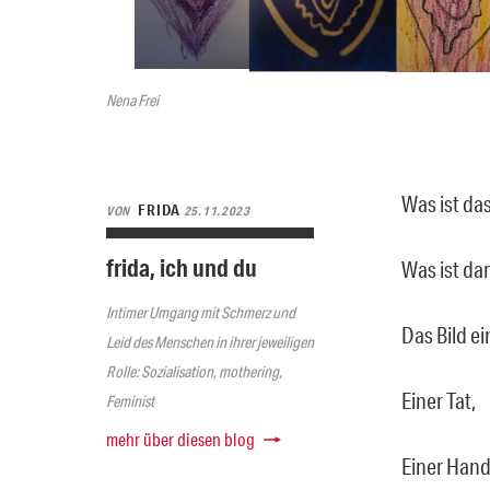
Nena Frei
Was ist das
FRIDA
VON
25.11.2023
frida, ich und du
Was ist da
Intimer Umgang mit Schmerz und
Das Bild ei
Leid des Menschen in ihrer jeweiligen
Rolle: Sozialisation, mothering,
Einer Tat,
Feminist
mehr über diesen blog
Einer Han