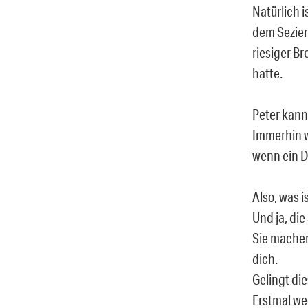
Natürlich i
dem Sezier
riesiger B
hatte.
Peter kann 
Immerhin w
wenn ein D
Also, was i
Und ja, die
Sie machen 
dich.
Gelingt di
Erstmal we