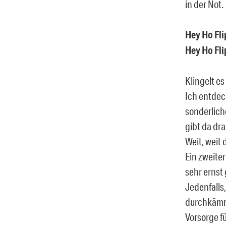
in der Not.
Hey Ho Fli
Hey Ho Fli
Klingelt e
Ich entdeck
sonderliche
gibt da dr
Weit, weit 
Ein zweiter
sehr ernst
Jedenfalls
durchkämmt
Vorsorge fü