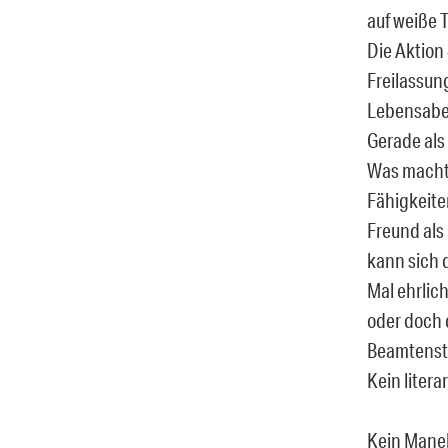
auf weiße T
Die Aktion
Freilassun
Lebensaben
Gerade als 
Was macht d
Fähigkeite
Freund als
kann sich 
Mal ehrlich
oder doch 
Beamtenst
Kein litera
Kein Manell