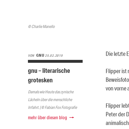
© Charlie Manello
Die letzte 
GNU
VON
25.02.2019
gnu – literarische
Flipper ist
grotesken
Beweisfoto
von vorne 
Damals wie Heute das zynische
Lächeln über die menschliche
Flipper lebt
Irrfahrt. | © Fabian Fox Fotografie
Peter der D
mehr über diesen blog
animalisch