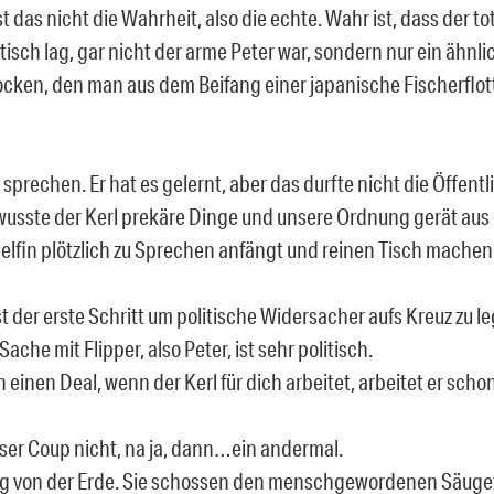
st das nicht die Wahrheit, also die echte. Wahr ist, dass der tot
tisch lag, gar nicht der arme Peter war, sondern nur ein ähnl
rocken, den man aus dem Beifang einer japanische Fischerflo
sprechen. Er hat es gelernt, aber das durfte nicht die Öffentl
usste der Kerl prekäre Dinge und unsere Ordnung gerät aus
elfin plötzlich zu Sprechen anfängt und reinen Tisch machen 
st der erste Schritt um politische Widersacher aufs Kreuz zu l
 Sache mit Flipper, also Peter, ist sehr politisch.
einen Deal, wenn der Kerl für dich arbeitet, arbeitet er sch
eser Coup nicht, na ja, dann…ein andermal.
g von der Erde. Sie schossen den menschgewordenen Säugef