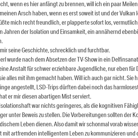
cht, wenn es hier anfängt zu brennen, will ich ein paar Meil
meinen Arsch haben, wenn es erst soweit ist und der Vulkan 
ßte mich recht freundlich, er plapperte sofort los, vermutlich
en Jahren der Isolation und Einsamkeit, ein annähernd ebenb
n.
 mir seine Geschichte, schrecklich und furchtbar.
erl wurde nach dem Absetzen der TV-Show in ein Delfinsanat
ine Anstalt für schwer erziehbare Jugendliche, nur eben für D
sie alles mit ihm gemacht haben. Will ich auch gar nicht. Sie 
inge angestellt, LSD-Trips dürften dabei noch das harmloses
at er mir diesen abartigen Mist serviert.
 Isolationshaft war nichts geringeres, als die kognitiven Fähi
er unter Beweis zu stellen. Die Vorbereitungen sollten der
rdischem Leben dienen. Also damit wir schonmal vorab wissen
lt mit artfremden intelligentem Leben zu kommunizieren und 