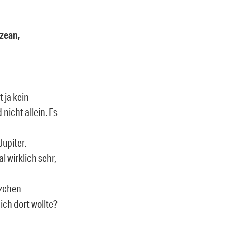
Ozean,
 ja kein
nicht allein. Es
Jupiter.
l wirklich sehr,
tzchen
ch dort wollte?