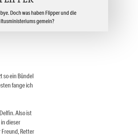
FLIPPER
odbye. Doch was haben Flipper und die
ultusministeriums gemein?
tzt so ein Bündel
esten fange ich
Delfin. Also ist
in dieser
 Freund, Retter