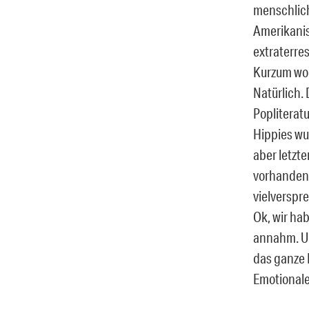
menschlich
Amerikanis
extraterre
Kurzum wol
Natürlich.
Popliterat
Hippies wu
aber letzt
vorhanden
vielverspr
Ok, wir hab
annahm. Un
das ganze 
Emotionale 