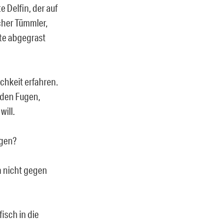
e Delfin, der auf
icher Tümmler,
tte abgegrast
ichkeit erfahren.
 den Fugen,
will.
egen?
on nicht gegen
isch in die