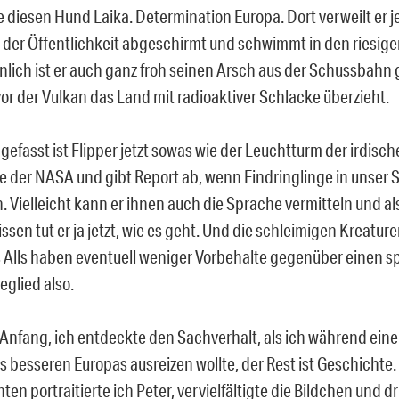
e diesen Hund Laika. Determination Europa. Dort verweilt er jet
der Öffentlichkeit abgeschirmt und schwimmt in den riesige
lich ist er auch ganz froh seinen Arsch aus der Schussbahn g
or der Vulkan das Land mit radioaktiver Schlacke überzieht.
fasst ist Flipper jetzt sowas wie der Leuchtturm der irdische
e der NASA und gibt Report ab, wenn Eindringlinge in unse
. Vielleicht kann er ihnen auch die Sprache vermitteln und a
ssen tut er ja jetzt, wie es geht. Und die schleimigen Kreatur
 Alls haben eventuell weniger Vorbehalte gegenüber einen 
eglied also.
Anfang, ich entdeckte den Sachverhalt, als ich während einer
s besseren Europas ausreizen wollte, der Rest ist Geschichte.
nten portraitierte ich Peter, vervielfältigte die Bildchen und