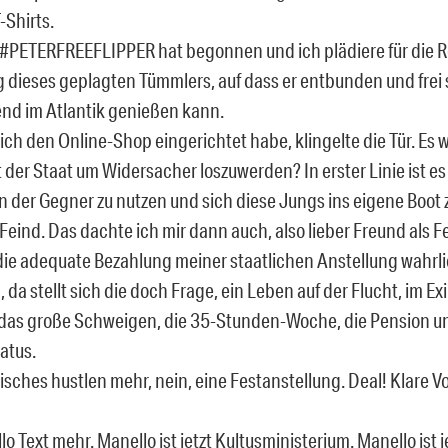
-Shirts.
 #PETERFREEFLIPPER hat begonnen und ich plädiere für die 
g dieses geplagten Tümmlers, auf dass er entbunden und frei
d im Atlantik genießen kann.
ich den Online-Shop eingerichtet habe, klingelte die Tür. Es w
er Staat um Widersacher loszuwerden? In erster Linie ist es h
n der Gegner zu nutzen und sich diese Jungs ins eigene Boot z
 Feind. Das dachte ich mir dann auch, also lieber Freund als
die adequate Bezahlung meiner staatlichen Anstellung wahrli
, da stellt sich die doch Frage, ein Leben auf der Flucht, im Ex
das große Schweigen, die 35-Stunden-Woche, die Pension u
atus.
risches hustlen mehr, nein, eine Festanstellung. Deal! Klare V
o Text mehr. Manello ist jetzt Kultusministerium. Manello ist j