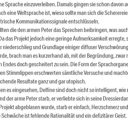
e Sprache einzuverleiben. Damals gingen sie schon davon a
ch eine Weltsprache ist, wieso sollte man sich die Scherere
strische Kommunikationssignale entschlüsseln.
lten die den armen Peter das Sprechen beibringen, was auch
 Da das Projekt jedoch eine geringe Aufmerksamkeit erregte, s
ur niederschlieg und Grundlage einiger diffuser Verschwörun
rde, brach man es kurzerhand ab, mit der Begründung, zwar n
en Endes doch gescheitert zu sein. Die Form der Sprachorgane
en Stimmlippen erschwerten sämtliche Versuche und macht
echende Resultate ganz und gar utopisch.
en es eingesehen, Delfine sind doch nicht so intelligent, wie
d der arme Peter starb, er verliebte sich in seine Dressier
Projekt abgeblasen wurde, starb er einfach, Herzschmerz und 
Schwäche ist fehlende Rationalität und ein defizitärer Geist.