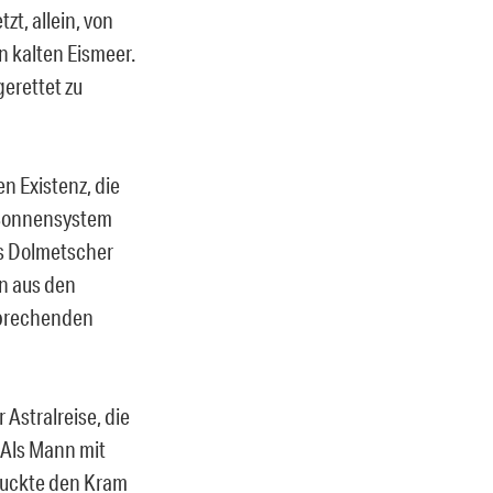
zt, allein, von
n kalten Eismeer.
erettet zu
n Existenz, die
r Sonnensystem
ls Dolmetscher
en aus den
sprechenden
 Astralreise, die
 Als Mann mit
 druckte den Kram