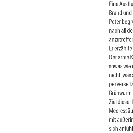
Eine Ausflu
Brand und 
Peter begrü
nach all d
anzutreffe
Er erzählte
Der arme K
sowas wie e
nicht, was 
perverse D
Brühwarm h
Ziel dieser
Meeressäug
mit außeri
sich anfüh