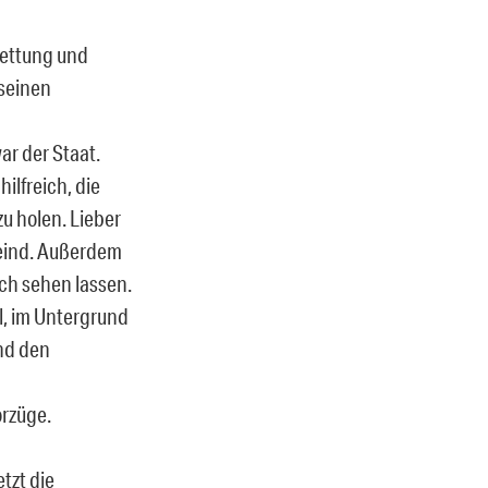
Rettung und
 seinen
ar der Staat.
ilfreich, die
u holen. Lieber
 Feind. Außerdem
ch sehen lassen.
il, im Untergrund
nd den
orzüge.
etzt die