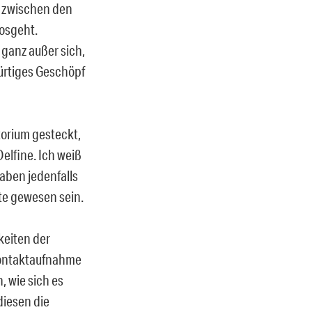
en zwischen den
losgeht.
 ganz außer sich,
ürtiges Geschöpf
orium gesteckt,
elfine. Ich weiß
haben jedenfalls
te gewesen sein.
gkeiten der
 Kontaktaufnahme
, wie sich es
diesen die