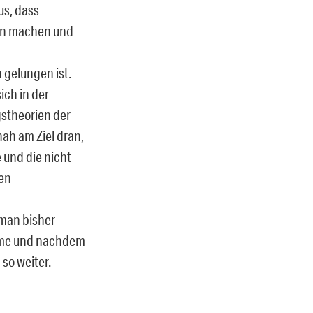
us, dass
ien machen und
 gelungen ist.
ich in der
gstheorien der
ah am Ziel dran,
 und die nicht
en
 man bisher
dame und nachdem
so weiter.