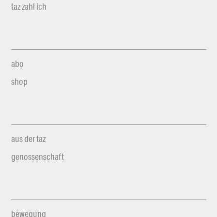
taz zahl ich
abo
shop
aus der taz
genossenschaft
bewegung