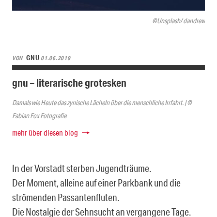
©Unsplash/ dandrew
GNU
VON
01.06.2019
gnu – literarische grotesken
Damals wie Heute das zynische Lächeln über die menschliche Irrfahrt. | ©
Fabian Fox Fotografie
mehr über diesen blog
In der Vorstadt sterben Jugendträume.
Der Moment, alleine auf einer Parkbank und die
strömenden Passantenfluten.
Die Nostalgie der Sehnsucht an vergangene Tage.