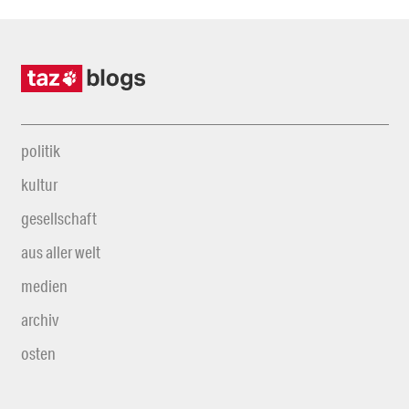
politik
kultur
gesellschaft
aus aller welt
medien
archiv
osten