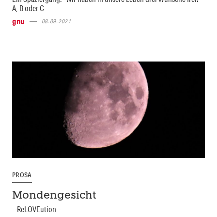
A, B oder C
gnu
08.09.2021
PROSA
Mondengesicht
--ReLOVEution--