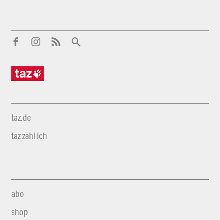
taz.de
taz zahl ich
abo
shop