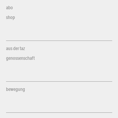
abo
shop
aus der taz
genossenschaft
bewegung