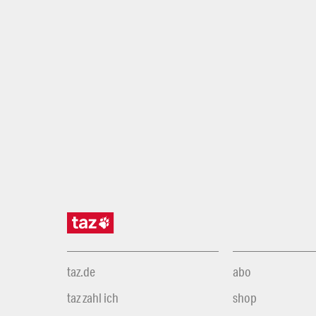
taz.de
abo
taz zahl ich
shop