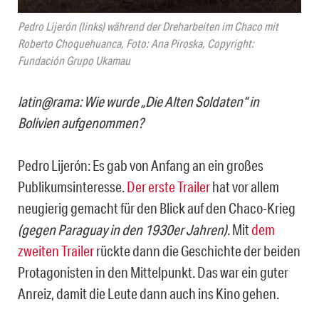
Pedro Lijerón (links) während der Dreharbeiten im Chaco mit
Roberto Choquehuanca, Foto: Ana Piroska, Copyright:
Fundación Grupo Ukamau
latin@rama: Wie wurde „Die Alten Soldaten“ in
Bolivien aufgenommen?
Pedro Lijerón: Es gab von Anfang an ein großes
Publikumsinteresse.
Der erste Trailer
hat vor allem
neugierig gemacht für den Blick auf den Chaco-Krieg
(gegen Paraguay in den 1930er Jahren)
. Mit
dem
zweiten Trailer
rückte dann die Geschichte der beiden
Protagonisten in den Mittelpunkt. Das war ein guter
Anreiz, damit die Leute dann auch ins Kino gehen.