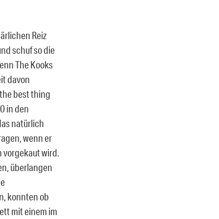
ärlichen Reiz
nd schuf so die
 wenn The Kooks
eit davon
the best thing
10 in den
as natürlich
tragen, wenn er
 vorgekaut wird.
en, überlangen
ie
en, konnten ob
ett mit einem im