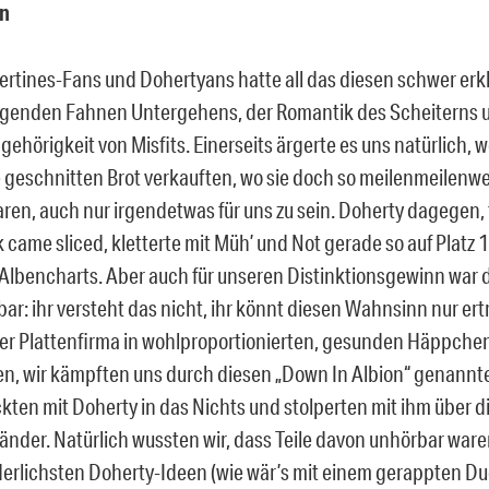
in
bertines-Fans und Dohertyans hatte all das diesen schwer erkl
iegenden Fahnen Untergehens, der Romantik des Scheiterns u
hörigkeit von Misfits. Einerseits ärgerte es uns natürlich,
e geschnitten Brot verkauften, wo sie doch so meilenmeilenw
aren, auch nur irgendetwas für uns zu sein. Doherty dagegen, 
 came sliced, kletterte mit Müh’ und Not gerade so auf Platz 
 Albencharts. Aber auch für unseren Distinktionsgewinn war d
bar: ihr versteht das nicht, ihr könnt diesen Wahnsinn nur er
er Plattenfirma in wohlproportionierten, gesunden Häppchen
n, wir kämpften uns durch diesen „Down In Albion“ genannt
ickten mit Doherty in das Nichts und stolperten mit ihm über d
änder. Natürlich wussten wir, dass Teile davon unhörbar war
erlichsten Doherty-Ideen (wie wär’s mit einem gerappten Du