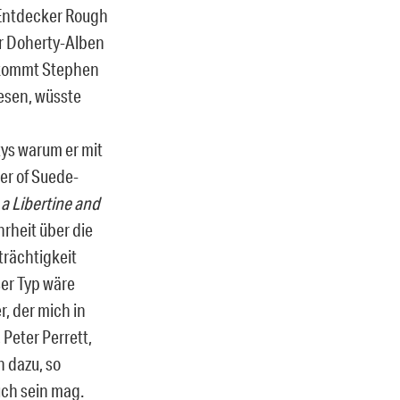
s-Entdecker Rough
er Doherty-Alben
s kommt Stephen
lesen, wüsste
ys warum er mit
er of Suede-
 a Libertine and
hrheit über die
trächtigkeit
er Typ wäre
r, der mich in
Peter Perrett,
 dazu, so
uch sein mag.