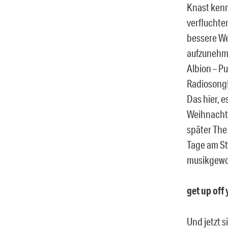
Knast kenn
verfluchten
bessere Wel
aufzunehme
Albion – Pu
Radiosong!
Das hier, 
Weihnachte
später The 
Tage am St
musikgewo
get up off
Und jetzt s