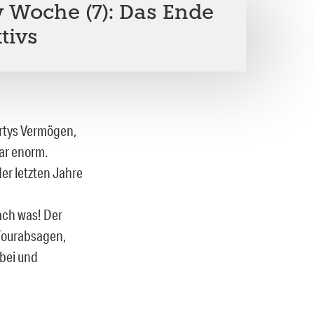
y Woche (7): Das Ende
tivs
ertys Vermögen,
war enorm.
der letzten Jahre
 ach was! Der
 Tourabsagen,
bei und