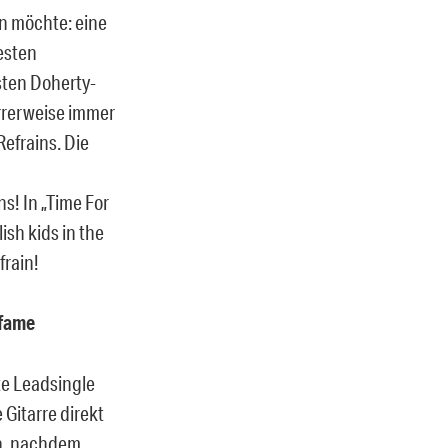
en möchte: eine
testen
sten Doherty-
arrerweise immer
efrains. Die
! In „Time For
ish kids in the
frain!
 fame
rte Leadsingle
 Gitarre direkt
en, nachdem