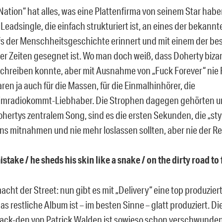
 Nation“ hat alles, was eine Plattenfirma von seinem Star hab
Leadsingle, die einfach strukturiert ist, an eines der bekann
ffs der Menschheitsgeschichte erinnert und mit einem der be
ller Zeiten gesegnet ist. Wo man doch weiß, dass Doherty biz
chreiben konnte, aber mit Ausnahme von „Fuck Forever“ nie R
ren ja auch für die Massen, für die Einmalhinhörer, die
mradiokommt-Liebhaber. Die Strophen dagegen gehörten uns
hertys zentralem Song, sind es die ersten Sekunden, die „styl
 uns mitnahmen und nie mehr loslassen sollten, aber nie der Re
stake / he sheds his skin like a snake / on the dirty road to
acht der Street: nun gibt es mit „Delivery“ eine top produzie
s restliche Album ist – im besten Sinne – glatt produziert. Die
ack-den von Patrick Walden ist sowieso schon verschwund