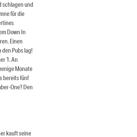
d schlagen und
ymne für die
ertines
dem Down In
eren. Einen
n den Pubs lag!
er 1. An
s wenige Monate
s bereits fünf
umber-One? Den
ner kauft seine