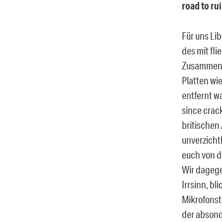
road to ru
Für uns Li
des mit fl
Zusammenge
Platten wi
entfernt w
since crack
britischen
unverzicht
euch von d
Wir dagege
Irrsinn, bl
Mikrofonst
der absond