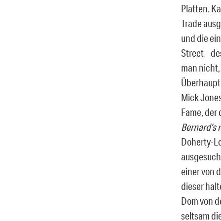
Platten. K
Trade ausg
und die ei
Street – d
man nicht, 
Überhaupt 
Mick Jones
Fame, der 
Bernard’s n
Doherty-Lo
ausgesucht
einer von d
dieser hal
Dom von de
seltsam di