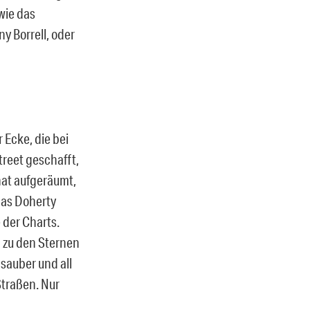
wie das
y Borrell, oder
 Ecke, die bei
reet geschafft,
hat aufgeräumt,
 das Doherty
e der Charts.
 zu den Sternen
 sauber und all
traßen. Nur