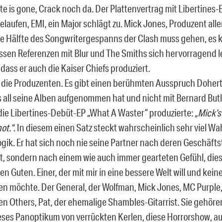
ate is gone, Crack noch da. Der Plattenvertrag mit Libertine
elaufen, EMI, ein Major schlägt zu. Mick Jones, Produzent all
ne Hälfte des Songwritergespanns der Clash muss gehen, e
essen Referenzen mit Blur und The Smiths sich hervorragend 
dass er auch die Kaiser Chiefs produziert.
die Produzenten. Es gibt einen berühmten Ausspruch Dohert
 all seine Alben aufgenommen hat und nicht mit Bernard Butl
die Libertines-Debüt-EP „What A Waster“ produzierte:
„Mick’s
ot.“
. In diesem einen Satz steckt wahrscheinlich sehr viel Wa
gik. Er hat sich noch nie seine Partner nach deren Geschäfts
, sondern nach einem wie auch immer gearteten Gefühl, dies
en Guten. Einer, der mit mir in eine bessere Welt will und keine
ten möchte. Der General, der Wolfman, Mick Jones, MC Purple, 
n Others, Pat, der ehemalige Shambles-Gitarrist. Sie gehören
eses Panoptikum von verrückten Kerlen, diese Horrorshow, a