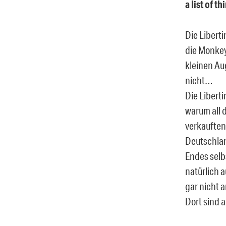
a list of 
Die Liberti
die Monkey
kleinen Au
nicht…
Die Libert
warum all d
verkauften
Deutschlan
Endes selb
natürlich 
gar nicht 
Dort sind 