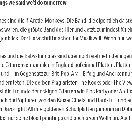
things we said we’d do tomorrow
nes sind die if-Arctic-Monkeys. Die Band, die eigentlich da st
s waren: die größte Band des Hier und Jetzt, zumindest für e
genblick. Der Herzschrittmacher der Musikwelt. Wenn nur, w
ines und die Babyshambles sind aber noch viel mehr der eigen
ie Gitarrenschrammler in England auf einmal Platten, Platten
 und – im Gegensatz zur Brit-Pop-Ära – Erfolg und Anerkennu
d ernteten. Die derben Plagiaristen The Kooks oder The View,
st die Freunde der eckigen Gitarren wie Bloc Party oder Arct
auch die Pophuren von den Kaiser Chiefs und Hard-Fi… und er
an Razorlight! All ihre goldenen Schallplatten gehören an Do
aber nur seine blood paintings und poems vom Wolfman. Auch