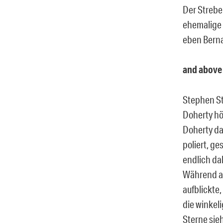
Der Strebe
ehemalige 
eben Berna
and above 
Stephen St
Doherty hö
Doherty da
poliert, ge
endlich dah
Während ab
aufblickte,
die winkel
Sterne sie