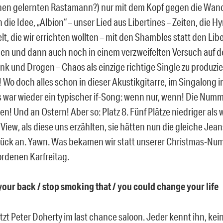
en gelernten Rastamann?) nur mit dem Kopf gegen die Wan
 die Idee, „Albion“ – unser Lied aus Libertines – Zeiten, die H
t, die wir errichten wollten – mit den Shambles statt den Lib
n und dann auch noch in einem verzweifelten Versuch auf 
nk und Drogen – Chaos als einzige richtige Single zu produzi
 Wo doch alles schon in dieser Akustikgitarre, im Singalong i
es war wieder ein typischer if-Song: wenn nur, wenn! Die Numm
n! Und an Ostern! Aber so: Platz 8. Fünf Plätze niedriger al
View, als diese uns erzählten, sie hätten nun die gleiche Jean
ück an. Yawn. Was bekamen wir statt unserer Christmas-N
rdenen Karfreitag.
 your back / stop smoking that / you could change your life
itzt Peter Doherty im last chance saloon. Jeder kennt ihn, kei