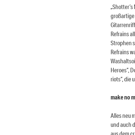
„Shotter’s
großartige 
Gitarrenri
Refrains a
Strophen s
Refrains wa
Washaltsoi
Heroes“, Do
riots“, die
make no mi
Alles neu m
und auch da
aus dem cr