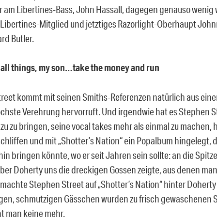
r am Libertines-Bass, John Hassall, dagegen genauso wenig 
Libertines-Mitglied und jetztiges Razorlight-Oberhaupt Johnn
rd Butler.
all things, my son…take the money and run
reet kommt mit seinen Smiths-Referenzen natürlich aus einer
chste Verehrung hervorruft. Und irgendwie hat es Stephen St
zu zu bringen, seine vocal takes mehr als einmal zu machen, 
schliffen und mit „Shotter’s Nation“ ein Popalbum hingelegt,
in bringen könnte, wo er seit Jahren sein sollte: an die Spitz
er Doherty uns die dreckigen Gossen zeigte, aus denen man
 machte Stephen Street auf „Shotter’s Nation“ hinter Doherty
igen, schmutzigen Gässchen wurden zu frisch gewaschenen S
ht man keine mehr.