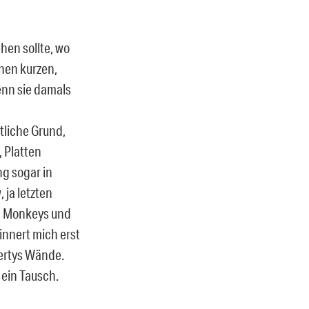
ehen sollte, wo
inen kurzen,
enn sie damals
tliche Grund,
, Platten
ng sogar in
 ja letzten
ic Monkeys und
innert mich erst
hertys Wände.
 ein Tausch.