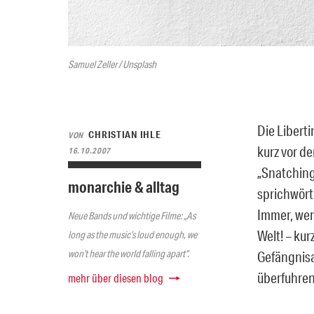
Samuel Zeller / Unsplash
Die Libert
CHRISTIAN IHLE
VON
kurz vor de
16.10.2007
„Snatching 
monarchie & alltag
sprichwört
Immer, wenn
Neue Bands und wichtige Filme: „As
Welt! – ku
long as the music’s loud enough, we
won’t hear the world falling apart“.
Gefängnisa
überfuhren
mehr über diesen blog