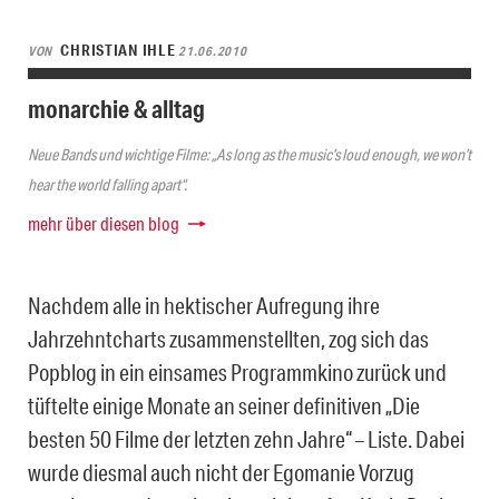
CHRISTIAN IHLE
VON
21.06.2010
monarchie & alltag
Neue Bands und wichtige Filme: „As long as the music’s loud enough, we won’t
hear the world falling apart“.
mehr über diesen blog
Nachdem alle in hektischer Aufregung ihre
Jahrzehntcharts zusammenstellten, zog sich das
Popblog in ein einsames Programmkino zurück und
tüftelte einige Monate an seiner definitiven „Die
besten 50 Filme der letzten zehn Jahre“ – Liste. Dabei
wurde diesmal auch nicht der Egomanie Vorzug