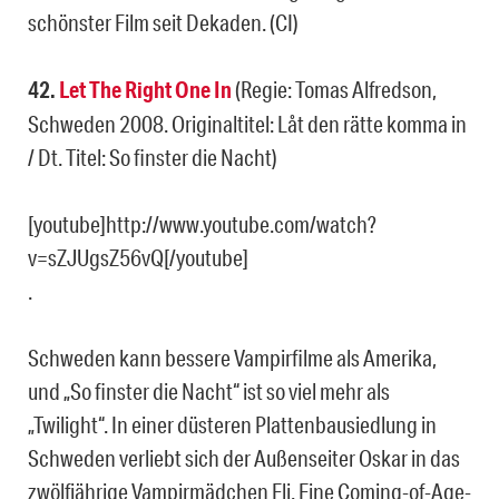
schönster Film seit Dekaden. (CI)
42.
Let The Right One In
(Regie: Tomas Alfredson,
Schweden 2008. Originaltitel: Låt den rätte komma in
/ Dt. Titel: So finster die Nacht)
[youtube]http://www.youtube.com/watch?
v=sZJUgsZ56vQ[/youtube]
.
Schweden kann bessere Vampirfilme als Amerika,
und „So finster die Nacht“ ist so viel mehr als
„Twilight“. In einer düsteren Plattenbausiedlung in
Schweden verliebt sich der Außenseiter Oskar in das
zwölfjährige Vampirmädchen Eli. Eine Coming-of-Age-