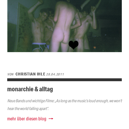
CHRISTIAN IHLE
VON
28.04.2011
monarchie & alltag
Neue Bands und wichtige Filme: „As long as the music’s loud enough, we won’t
hear the world falling apart“.
mehr über diesen blog