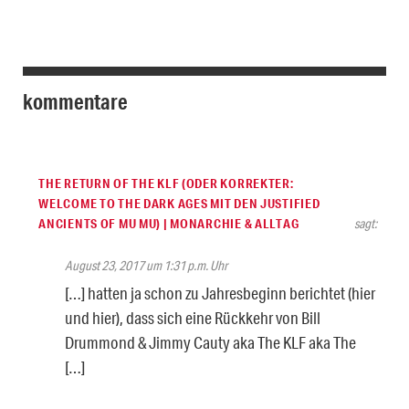
kommentare
THE RETURN OF THE KLF (ODER KORREKTER:
WELCOME TO THE DARK AGES MIT DEN JUSTIFIED
ANCIENTS OF MU MU) | MONARCHIE & ALLTAG
sagt:
August 23, 2017 um 1:31 p.m. Uhr
[…] hatten ja schon zu Jahresbeginn berichtet (hier
und hier), dass sich eine Rückkehr von Bill
Drummond & Jimmy Cauty aka The KLF aka The
[…]