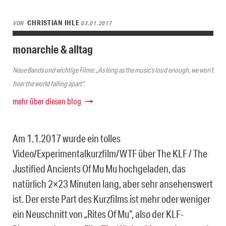
CHRISTIAN IHLE
VON
03.01.2017
monarchie & alltag
Neue Bands und wichtige Filme: „As long as the music’s loud enough, we won’t
hear the world falling apart“.
mehr über diesen blog
Am 1.1.2017 wurde ein tolles
Video/Experimentalkurzfilm/WTF über The KLF / The
Justified Ancients Of Mu Mu hochgeladen, das
natürlich 2×23 Minuten lang, aber sehr ansehenswert
ist. Der erste Part des Kurzfilms ist mehr oder weniger
ein Neuschnitt von „Rites Of Mu“, also der KLF-