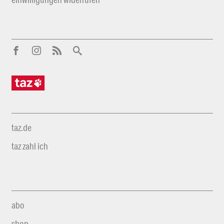
taz.de
taz zahl ich
abo
shop