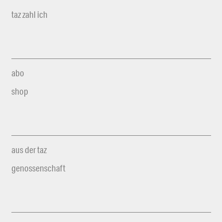
taz zahl ich
abo
shop
aus der taz
genossenschaft