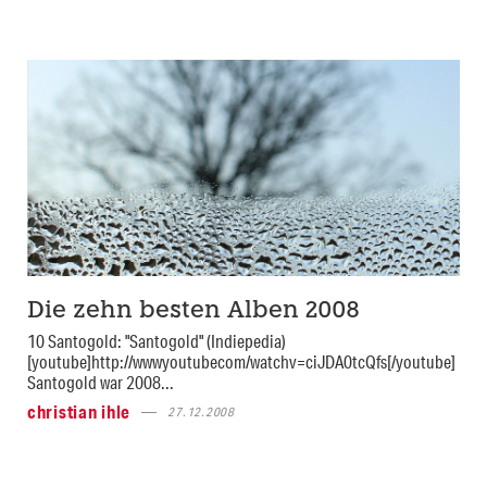
Die zehn besten Alben 2008
10 Santogold: "Santogold" (Indiepedia)
[youtube]http://wwwyoutubecom/watchv=ciJDA0tcQfs[/youtube]
Santogold war 2008...
christian ihle
27.12.2008