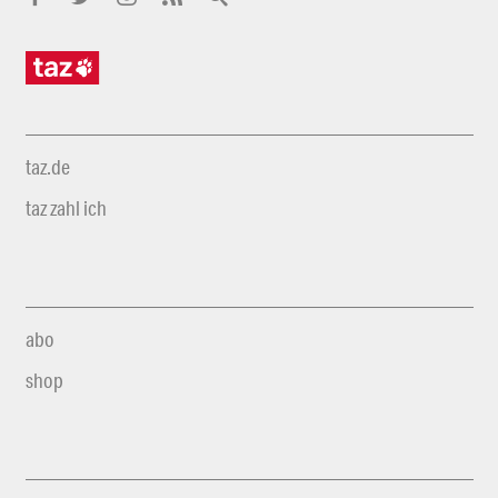
taz.de
taz zahl ich
abo
shop