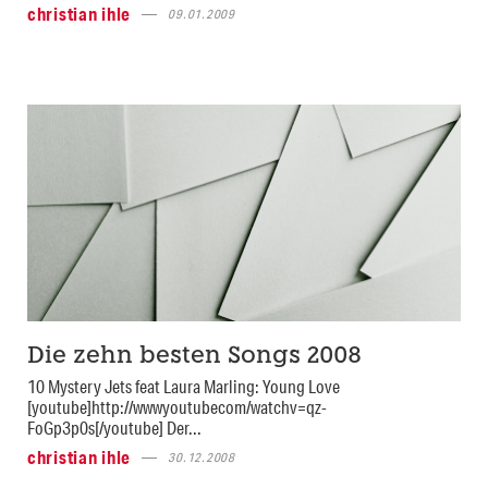
christian ihle
09.01.2009
Die zehn besten Songs 2008
10 Mystery Jets feat Laura Marling: Young Love
[youtube]http://wwwyoutubecom/watchv=qz-
FoGp3p0s[/youtube] Der...
christian ihle
30.12.2008