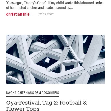
"Glasvegas, 'Daddy’s Gone' - If my child wrote this laboured series
of ham-fisted cliches and made it sound as...
christian ihle
20.09.2009
NACHRICHTEN AUS DEM POGOKREIS
Oya-Festival, Tag 2: Football &
Flower Tops