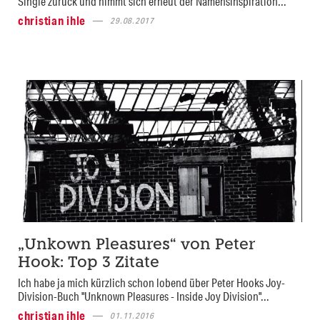
Single zurück und nimmt sich erneut der Namensinspiration...
christian ihle
29.08.2017
„Unkown Pleasures“ von Peter
Hook: Top 3 Zitate
Ich habe ja mich kürzlich schon lobend über Peter Hooks Joy-
Division-Buch "Unknown Pleasures - Inside Joy Division"...
christian ihle
01.11.2016