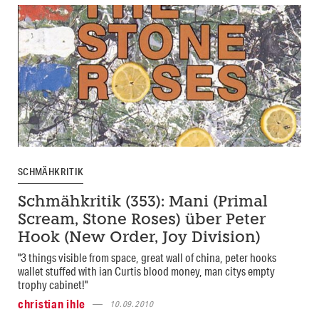
SCHMÄHKRITIK
Schmähkritik (353): Mani (Primal
Scream, Stone Roses) über Peter
Hook (New Order, Joy Division)
"3 things visible from space, great wall of china, peter hooks
wallet stuffed with ian Curtis blood money, man citys empty
trophy cabinet!"
christian ihle
10.09.2010