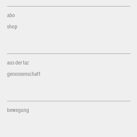
abo
shop
aus der taz
genossenschaft
bewegung