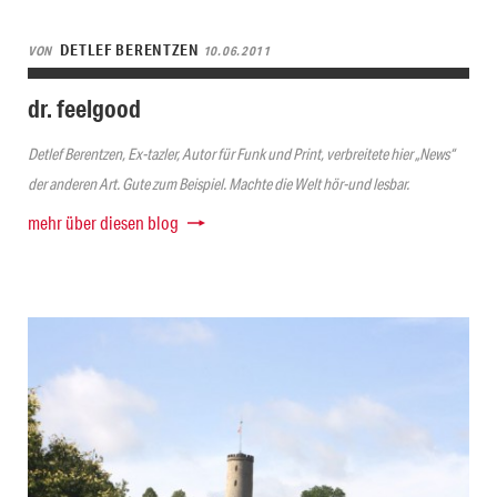
DETLEF BERENTZEN
VON
10.06.2011
dr. feelgood
Detlef Berentzen, Ex-tazler, Autor für Funk und Print, verbreitete hier „News“
der anderen Art. Gute zum Beispiel. Machte die Welt hör-und lesbar.
mehr über diesen blog