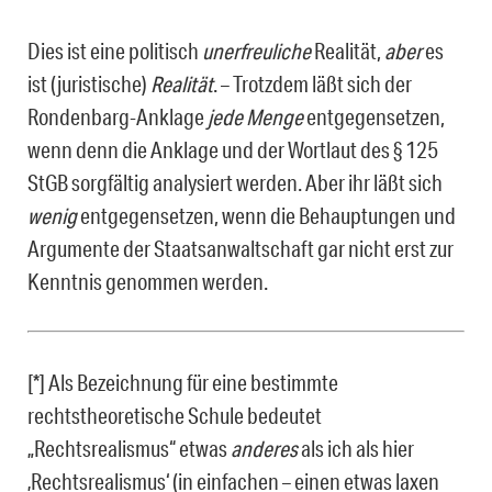
Dies ist eine politisch
unerfreuliche
Realität,
aber
es
ist (juristische)
Realität
. – Trotzdem läßt sich der
Rondenbarg-Anklage
jede Menge
entgegensetzen,
wenn denn die Anklage und der Wortlaut des § 125
StGB sorgfältig analysiert werden. Aber ihr läßt sich
wenig
entgegensetzen, wenn die Behauptungen und
Argumente der Staatsanwaltschaft gar nicht erst zur
Kenntnis genommen werden.
[*] Als Bezeichnung für eine bestimmte
rechtstheoretische Schule bedeutet
„Rechtsrealismus“ etwas
an­deres
als ich als hier
‚Rechtsrealismus‘ (in einfachen – einen etwas laxen