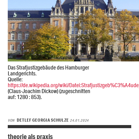
Das Strafjustizgebäude des Hamburger
Landgerichts.
Quelle:
https://de.wikipedia.org/wiki/Datei:Strafjustizgeb%C3%A4ud
(Claus-Joachim Dickow) (zugeschnitten
auf: 1280 : 853).
DETLEF GEORGIA SCHULZE
VON
24.01.2024
theorie als praxis