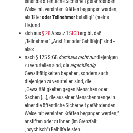
einer die öffentliche Sicher­heit gefährdenden
Weise mit vereinten Kräften begangen werden,
als Täter
oder Teilnehmer
beteiligt“ (meine
Hv.)und
sich aus
§ 28
Absatz 1
StGB
ergibt, daß
„Teilnehmer“ „Anstifter oder Gehilfe[n]“ sind –
also:
nach § 125 StGB
durchaus nicht nur
diejenigen
zu verurteilen sind, die
eigen­händig
Gewalttätigkeiten begehen, sondern auch
diejenigen zu verurteilen sind, die
„Gewalttätigkeiten gegen Menschen oder
Sachen […], die aus einer Men­schenmenge in
einer die öffentliche Sicherheit gefährdenden
Weise mit vereinten Kräften begangen werden,“
anstiften oder zu ihnen (im Grenzfall:
„psychisch“) Beihilfe leisten.