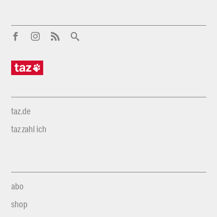
taz.de
taz zahl ich
abo
shop