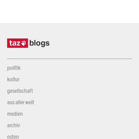
politik
kultur
gesellschaft
aus aller welt
medien
archiv
osten