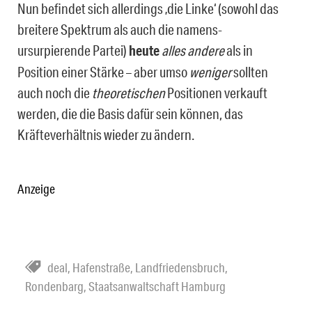
Nun befindet sich allerdings ‚die Linke‘ (sowohl das
breitere Spektrum als auch die namens-
ursurpierende Partei)
heute
alles ande­re
als in
Position einer Stärke – aber umso
weniger
sollten
auch noch die
theoretischen
Positionen verkauft
werden, die die Basis dafür sein können, das
Kräfteverhältnis wieder zu ändern.
Anzeige
deal
,
Hafenstraße
,
Landfriedensbruch
,
Rondenbarg
,
Staatsanwaltschaft Hamburg