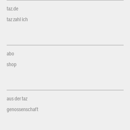
taz.de
taz zahl ich
abo
shop
aus der taz
genossenschaft