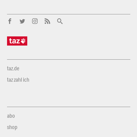
taz.de
taz zahl ich
abo
shop