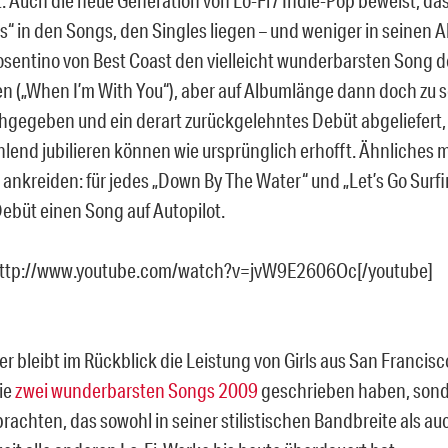
s“ in den Songs, den Singles liegen – und weniger in seinen A
sentino von Best Coast den vielleicht wunderbarsten Song d
n („When I’m With You“), aber auf Albumlänge dann doch zu 
chgegeben und ein derart zurückgelehntes Debüt abgeliefert, 
hlend jubilieren können wie ursprünglich erhofft. Ähnliches
ankreiden: für jedes „Down By The Water“ und „Let’s Go Surfin
Debüt einen Song auf Autopilot.
http://www.youtube.com/watch?v=jvW9E2606Oc[/youtube]
 bleibt im Rückblick die Leistung von Girls aus San Francisco
die
zwei wunderbarsten Songs 2009
geschrieben haben, son
rachten, das sowohl in seiner stilistischen Bandbreite als auc