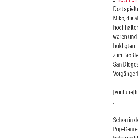
Dort spiel
Miko, die 
hochhalten
waren und 
huldigten.
zum Großte
San Diegos
Vorgängerb
[youtube]
.
Schon in d
Pop-Genre 
beherrscht