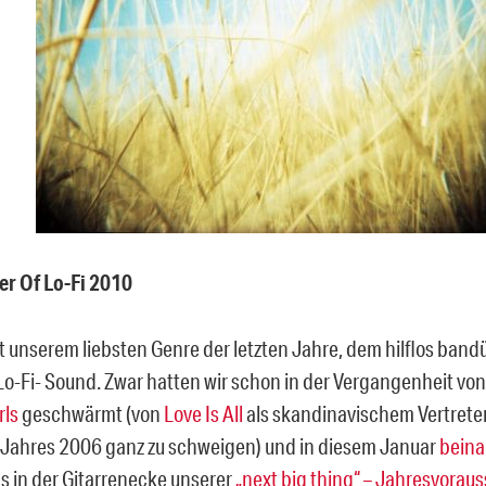
r Of Lo-Fi 2010
t unserem liebsten Genre der letzten Jahre, dem hilflos ban
 Lo-Fi- Sound. Zwar hatten wir schon in der Vergangenheit vo
rls
geschwärmt (von
Love Is All
als skandinavischem Vertrete
Jahres 2006 ganz zu schweigen) und in diesem Januar
bein
s in der Gitarrenecke unserer
„next big thing“ – Jahresvorau