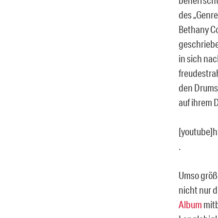
des „Genre
Bethany Co
geschriebe
in sich na
freudestra
den Drums 
auf ihrem 
[youtube]
.
Umso größer
nicht nur 
Album
mitb