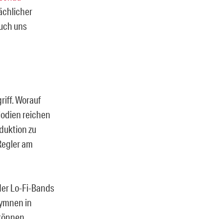
ächlicher
auch uns
iff. Worauf
lodien reichen
duktion zu
Regler am
der Lo-Fi-Bands
Hymnen in
 können.