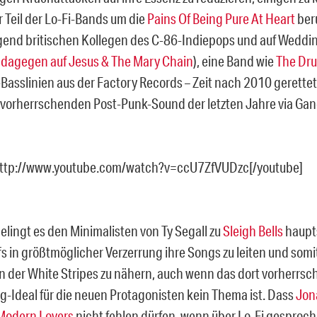
r Teil der Lo-Fi-Bands um die
Pains Of Being Pure At Heart
beru
gend britischen Kollegen des C-86-Indiepops und auf Weddin
s
dagegen auf Jesus & The Mary Chain
), eine Band wie
The Dr
Basslinien aus der Factory Records – Zeit nach 2010 gerettet
vorherrschenden Post-Punk-Sound der letzten Jahre via Gang
http://www.youtube.com/watch?v=ccU7ZfVUDzc[/youtube]
lingt es den Minimalisten von Ty Segall zu
Sleigh Bells
haupt
fs in größtmöglicher Verzerrung ihre Songs zu leiten und somi
 der White Stripes zu nähern, auch wenn das dort vorherrsc
g-Ideal für die neuen Protagonisten kein Thema ist. Dass
Jon
Modern Lovers
nicht fehlen dürfen, wenn über Lo-Fi gesproch