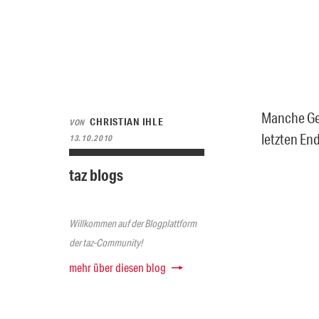
Manche Ges
CHRISTIAN IHLE
VON
letzten En
13.10.2010
taz blogs
Willkommen auf der Blogplattform
der taz-Community!
mehr über diesen blog