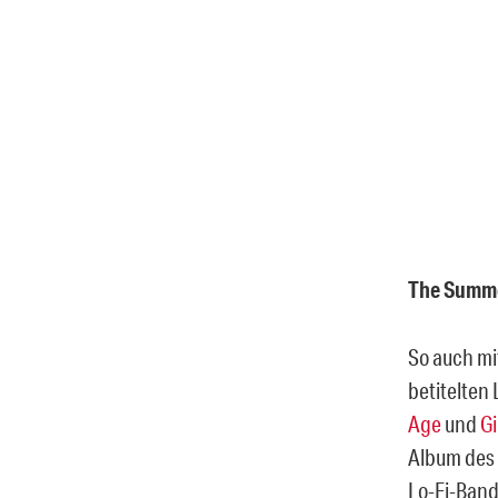
The Summe
So auch mi
betitelten
Age
und
Gi
Album des 
Lo-Fi-Band