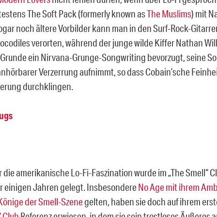
estens The Soft Pack (formerly known as
The Muslims
) mit 
Sogar noch ältere Vorbilder kann man in den Surf-Rock-Gitarr
ocodiles verorten, während der junge wilde Kiffer Nathan Wi
Grunde ein Nirvana-Grunge-Songwriting bevorzugt, seine So
nhörbarer Verzerrung aufnimmt, so dass Cobain’sche Feinhei
nerung durchklingen.
rugs
r die amerikanische Lo-Fi-Faszination wurde im „The Smell“ Cl
r einigen Jahren gelegt. Insbesondere
No Age mit ihrem Am
 Könige der Smell-Szene
gelten, haben sie doch auf ihrem er
“ Club
Referenz erwiesen, in dem sie sein trostloses Äußeres 