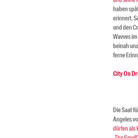
haben spät
erinnert. 
und den Cr
Wavves im 
beinah una
ferne Erin
City On D
Die Saat fü
Angeles vo
dürfen als
„
The Smell