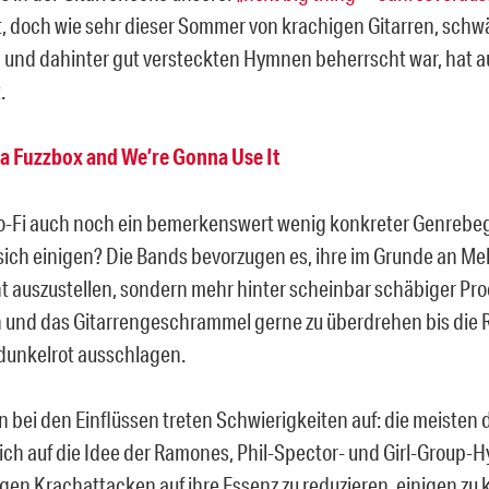
t, doch wie sehr dieser Sommer von krachigen Gitarren, schw
 und dahinter gut versteckten Hymnen beherrscht war, hat 
.
a Fuzzbox and We’re Gonna Use It
Lo-Fi auch noch ein bemerkenswert wenig konkreter Genrebegr
ich einigen? Die Bands bevorzugen es, ihre im Grunde an Me
t auszustellen, sondern mehr hinter scheinbar schäbiger Pro
 und das Gitarrengeschrammel gerne zu überdrehen bis die 
dunkelrot ausschlagen.
 bei den Einflüssen treten Schwierigkeiten auf: die meisten 
ich auf die Idee der Ramones, Phil-Spector- und Girl-Group-
gen Krachattacken auf ihre Essenz zu reduzieren, einigen zu