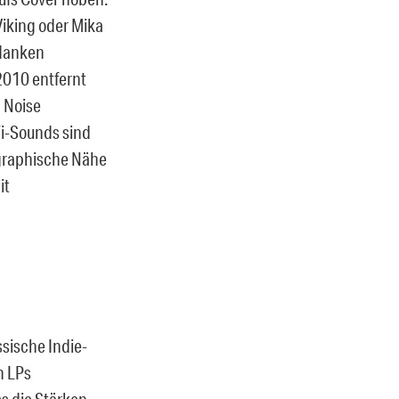
Viking oder Mika
danken
010 entfernt
 Noise
Fi-Sounds sind
ographische Nähe
it
sische Indie-
n LPs
ss die Stärken