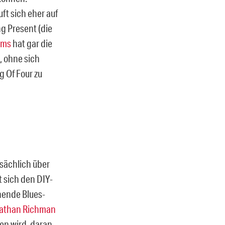
ft sich eher auf
g Present (die
ums
hat gar die
, ohne sich
 Of Four zu
sächlich über
t sich den DIY-
hende Blues-
athan Richman
en wird, daran