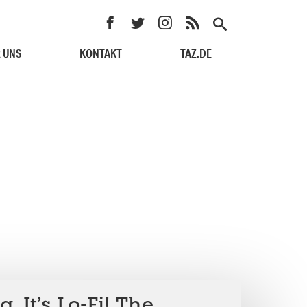
 UNS
KONTAKT
TAZ.DE
 It’s Lo-Fi! The