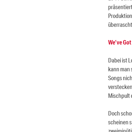
präsentier
Produktion
überrascht
We’ve Got 
Dabei ist 
kann man s
Songs nich
verstecken
Mischpult 
Doch schon
scheinen s
zweiminüti