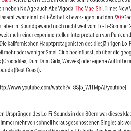
ten neben No Age auch Abe Vigoda,
The Mae-Shi
, Times New 
allesamt zwar eine Lo-Fi-Ästhetik bevorzugen und den
DIY
-Ge
, aber im
Soundgewand noch recht weit vom Lo-Fi-Sommer 2
weit mehr einer experimentellen Interpretation von Punk und
 Die kalifornischen Hauptprotagonisten des diesjährigen Lo-
il mehr oder weniger Smell Club beeinflusst, ob über die ge
 (Crocodiles, Dum Dum Girls, Wavves) oder eigene Auftritte m
ands (Best Coast).
http://www.youtube.com/watch?v=8Sj5_WITMpA[/youtube]
en Ursprüngen des Lo-Fi-Sounds in den 80ern war dieses klas
immer mehr von schnell herausgeschossenen Singles als vo
. Auch die neue Generation von Lo-Fi / Indie-Pop beweist, da