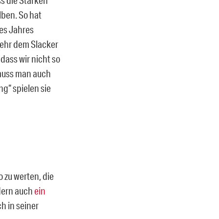
lben. So hat
es Jahres
sehr dem Slacker
dass wir nicht so
 muss man auch
g“ spielen sie
 zu werten, die
dern auch
ein
h in seiner