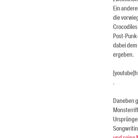
Ein andere
die vorwie
Crocodile
Post-Punk-
dabei dem 
ergeben.
[youtube]
.
Daneben ge
Monsterrif
Ursprüngen
Songwritin
und seine 