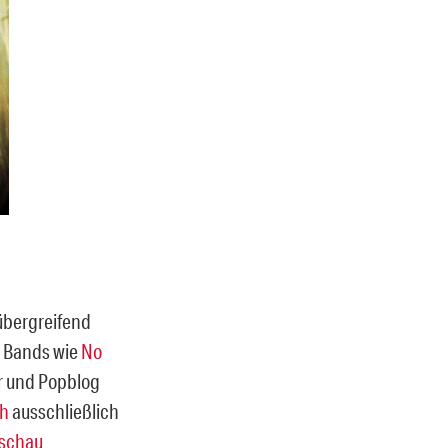
dübergreifend
n Bands wie
No
r und Popblog
ah
ausschließlich
sschau