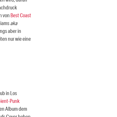
Nachdruck
en von
Best Coast
lliams
aka
ngs aber in
ten nur wie eine
ub in Los
bient-Punk
sten Album dem
aufs Cover hoben.