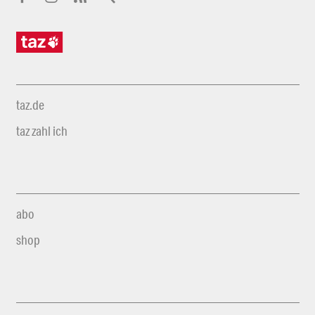
taz.de
taz zahl ich
abo
shop