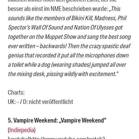
besser als einst im NME beschrieben wurde:
„This
sounds like the members of Bikini Kill, Madness, Phil
Spector’s Wall Of Sound and Nation Of Ulysses got
together on the Muppet Show and sang the best song
ever written – backwards! Then the crazy spastic deaf
genius that recorded it put all the microphones down
a toilet while a dog (wearing shades) jumped all over
the mixing desk, pissing wildly with excitement.”
Charts:
UK: – / D: nicht veröffentlicht
5. Vampire Weekend: „Vampire Weekend“
(
Indiepedia
)
[youtube]http://www.youtube.com/watch?