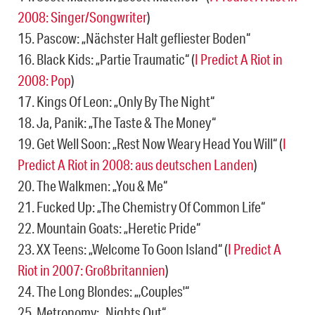
2008: Singer/Songwriter
)
15. Pascow: „Nächster Halt gefliester Boden“
16. Black Kids: „Partie Traumatic“ (
I Predict A Riot in
2008: Pop
)
17. Kings Of Leon: „Only By The Night“
18. Ja, Panik: „The Taste & The Money“
19. Get Well Soon: „Rest Now Weary Head You Will“ (
I
Predict A Riot in 2008: aus deutschen Landen
)
20. The Walkmen: „You & Me“
21. Fucked Up: „The Chemistry Of Common Life“
22. Mountain Goats: „Heretic Pride“
23. XX Teens: „Welcome To Goon Island“ (
I Predict A
Riot in 2007: Großbritannien
)
24. The Long Blondes: „‚Couples'“
25. Metronomy: „Nights Out“