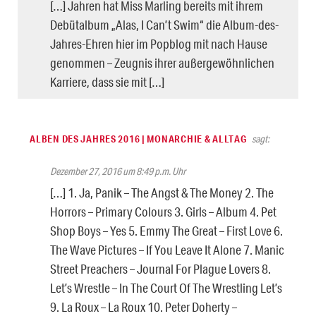
[…] Jahren hat Miss Marling bereits mit ihrem
Debütalbum „Alas, I Can’t Swim“ die Album-des-
Jahres-Ehren hier im Popblog mit nach Hause
genommen – Zeugnis ihrer außergewöhnlichen
Karriere, dass sie mit […]
ALBEN DES JAHRES 2016 | MONARCHIE & ALLTAG
sagt:
Dezember 27, 2016 um 8:49 p.m. Uhr
[…] 1. Ja, Panik – The Angst & The Money 2. The
Horrors – Primary Colours 3. Girls – Album 4. Pet
Shop Boys – Yes 5. Emmy The Great – First Love 6.
The Wave Pictures – If You Leave It Alone 7. Manic
Street Preachers – Journal For Plague Lovers 8.
Let’s Wrestle – In The Court Of The Wrestling Let’s
9. La Roux – La Roux 10. Peter Doherty –