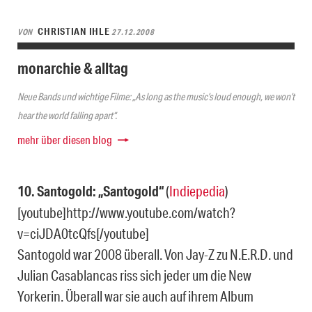
CHRISTIAN IHLE
VON
27.12.2008
monarchie & alltag
Neue Bands und wichtige Filme: „As long as the music’s loud enough, we won’t
hear the world falling apart“.
mehr über diesen blog
10. Santogold: „Santogold“
(
Indiepedia
)
[youtube]http://www.youtube.com/watch?
v=ciJDA0tcQfs[/youtube]
Santogold war 2008 überall. Von Jay-Z zu N.E.R.D. und
Julian Casablancas riss sich jeder um die New
Yorkerin. Überall war sie auch auf ihrem Album