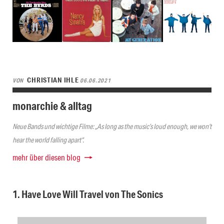
CHRISTIAN IHLE
VON
06.06.2021
monarchie & alltag
Neue Bands und wichtige Filme: „As long as the music’s loud enough, we won’t
hear the world falling apart“.
mehr über diesen blog
1. Have Love Will Travel von The Sonics