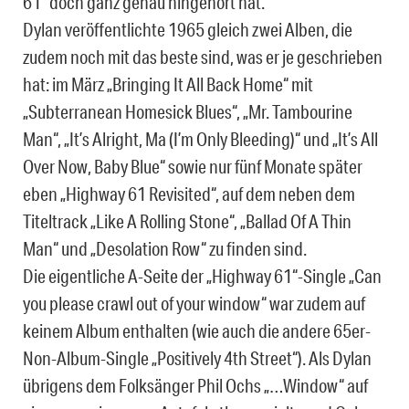
61“ doch ganz genau hingehört hat.
Dylan veröffentlichte 1965 gleich zwei Alben, die
zudem noch mit das beste sind, was er je geschrieben
hat: im März „Bringing It All Back Home“ mit
„Subterranean Homesick Blues“, „Mr. Tambourine
Man“, „It’s Alright, Ma (I’m Only Bleeding)“ und „It’s All
Over Now, Baby Blue“ sowie nur fünf Monate später
eben „Highway 61 Revisited“, auf dem neben dem
Titeltrack „Like A Rolling Stone“, „Ballad Of A Thin
Man“ und „Desolation Row“ zu finden sind.
Die eigentliche A-Seite der „Highway 61“-Single „Can
you please crawl out of your window“ war zudem auf
keinem Album enthalten (wie auch die andere 65er-
Non-Album-Single „Positively 4th Street“). Als Dylan
übrigens dem Folksänger Phil Ochs „…Window“ auf