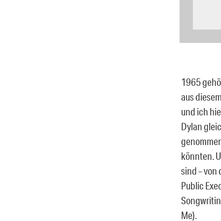
1965 gehör
aus diesem
und ich hi
Dylan gleic
genommen P
könnten. U
sind – von 
Public Exe
Songwritin
Me).