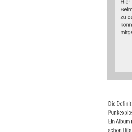
Hier
Beim
zu d
könn
mitg
Die Defini
Punkexplos
Ein Album 
schon Hits