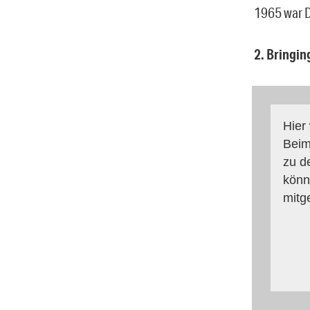
1965 war D
2. Bringin
Hier
Beim
zu d
könn
mitg