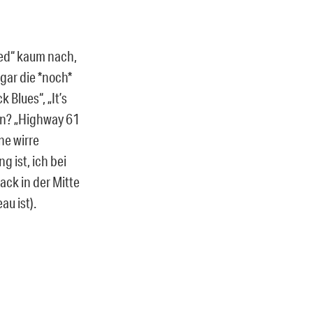
ted“ kaum nach,
ogar die *noch*
Blues“, „It’s
den? „Highway 61
ne wirre
 ist, ich bei
ack in der Mitte
u ist).