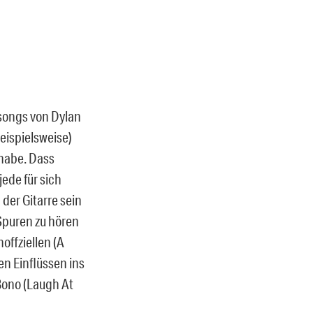
ssongs von Dylan
eispielsweise)
 habe. Dass
jede für sich
der Gitarre sein
Spuren zu hören
offziellen (A
en Einflüssen ins
Bono (Laugh At