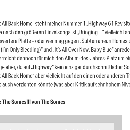
It All Back Home“ steht meiner Nummer 1 „Highway 61 Revisi
e nach den größeren Einzelsongs ist „Bringing…“ vielleicht s
ertere Platte – oder wer mag gegen „Subterranean Homesick 
 (I’m Only Bleeding)“ und „It’s All Over Now, Baby Blue“ anre
 erreicht dennoch für mich den Album-des-Jahres-Platz um ei
 eher, da auf „Highway“ kein einziger durchschnittlicher Song
t All Back Home“ aber vielleicht auf den einen oder anderen Tr
 auch verzichten könnte (was aber Kritik auf sehr hohem Nivea
e The Sonics!!! von The Sonics